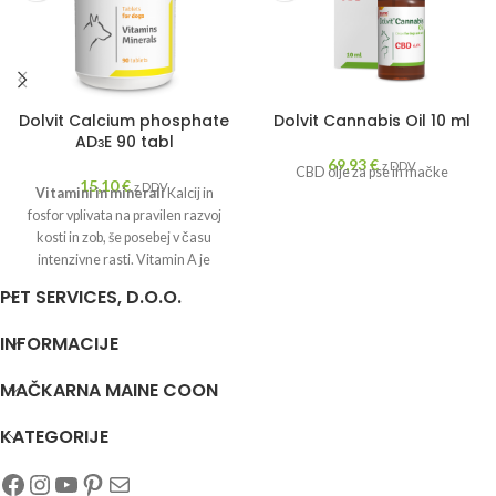
Dolvit Calcium phosphate
Dolvit Cannabis Oil 10 ml
ADзE 90 tabl
69,93
€
z DDV
CBD olje za pse in mačke
15,10
€
z DDV
Vitamini in minerali
Kalcij in
fosfor vplivata na pravilen razvoj
kosti in zob, še posebej v času
intenzivne rasti. Vitamin A je
odgovoren za imunske procese in
PET SERVICES, D.O.O.
je potreben pri rasti in razvoju
mladih psov. Vitamin D3 skrbi za
INFORMACIJE
ravnovesje fosforja in kalcija ter
deluje protirahično. Sestavine
MAČKARNA MAINE COON
formule krepijo kosti, zobe, lase in
kožo.
KATEGORIJE