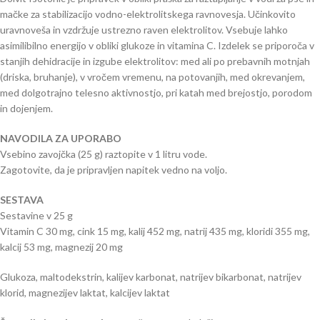
mačke za stabilizacijo vodno-elektrolitskega ravnovesja. Učinkovito
uravnoveša in vzdržuje ustrezno raven elektrolitov. Vsebuje lahko
asimilibilno energijo v obliki glukoze in vitamina C. Izdelek se priporoča v
stanjih dehidracije in izgube elektrolitov: med ali po prebavnih motnjah
(driska, bruhanje), v vročem vremenu, na potovanjih, med okrevanjem,
med dolgotrajno telesno aktivnostjo, pri katah med brejostjo, porodom
in dojenjem.
NAVODILA ZA UPORABO
Vsebino zavojčka (25 g) raztopite v 1 litru vode.
Zagotovite, da je pripravljen napitek vedno na voljo.
SESTAVA
Sestavine v 25 g
Vitamin C 30 mg, cink 15 mg, kalij 452 mg, natrij 435 mg, kloridi 355 mg,
kalcij 53 mg, magnezij 20 mg
Glukoza, maltodekstrin, kalijev karbonat, natrijev bikarbonat, natrijev
klorid, magnezijev laktat, kalcijev laktat