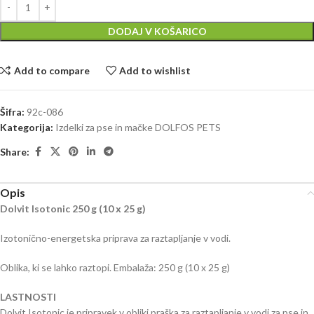
DODAJ V KOŠARICO
Add to compare
Add to wishlist
Šifra:
92c-086
Kategorija:
Izdelki za pse in mačke DOLFOS PETS
Share:
Opis
Dolvit Isotonic 250 g (10 х 25 g)
Izotonično-energetska priprava za raztapljanje v vodi.
Oblika, ki se lahko raztopi. Embalaža: 250 g (10 х 25 g)
LASTNOSTI
Dolvit Isotonic je pripravek v obliki praška za raztapljanje v vodi za pse in