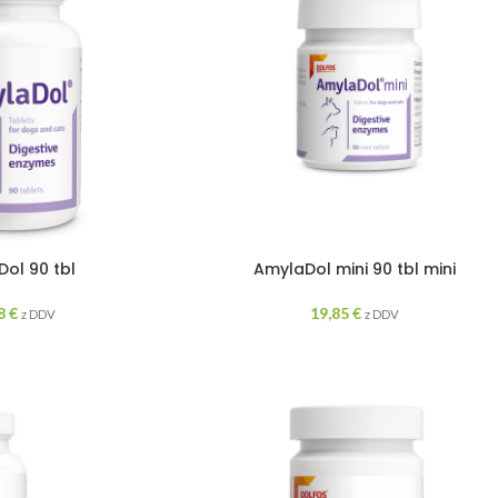
ol 90 tbl
AmylaDol mini 90 tbl mini
38
€
19,85
€
z DDV
z DDV