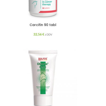
Carcifin 90 tabl
32,56
€
z DDV