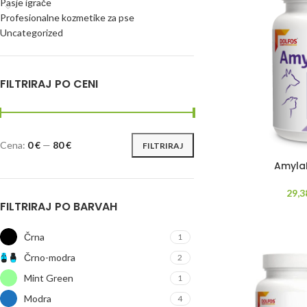
Pasje igrače
Profesionalne kozmetike za pse
Uncategorized
FILTRIRAJ PO CENI
Cena:
0 €
—
80 €
FILTRIRAJ
AmylaD
29,
FILTRIRAJ PO BARVAH
Črna
1
Črno-modra
2
Mint Green
1
Modra
4