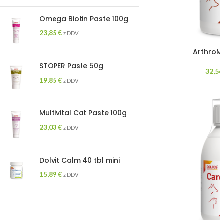
Omega Biotin Paste 100g
23,85
€
z DDV
Arthro
STOPER Paste 50g
32,
19,85
€
z DDV
Multivital Cat Paste 100g
23,03
€
z DDV
Dolvit Calm 40 tbl mini
15,89
€
z DDV