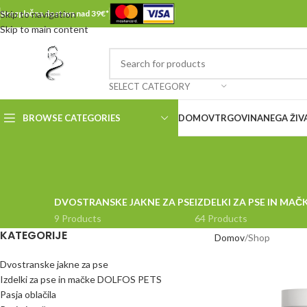
Skip to navigation
Brezplačna dostava nad 39€*
Skip to main content
SELECT CATEGORY
BROWSE CATEGORIES
DOMOV
TRGOVINA
NEGA ŽIV
DVOSTRANSKE JAKNE ZA PSE
IZDELKI ZA PSE IN MA
9 Products
64 Products
KATEGORIJE
Domov
Shop
Dvostranske jakne za pse
Izdelki za pse in mačke DOLFOS PETS
Pasja oblačila