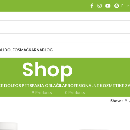
RE
ALI
DOLFOS
MAČKARNA
BLOG
Shop
ČKE DOLFOS PETS
PASJA OBLAČILA
PROFESIONALNE KOZMETIKE ZA
9 Products
0 Products
Show
9