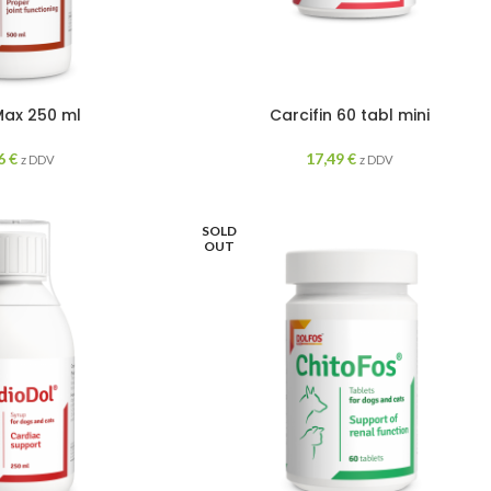
Max 250 ml
Carcifin 60 tabl mini
56
€
17,49
€
z DDV
z DDV
SOLD
OUT