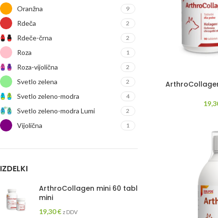
Oranžna
9
Rdeča
2
Rdeče-črna
2
Roza
1
Roza-vijolična
2
Svetlo zelena
2
ArthroCollagen
Svetlo zeleno-modra
4
19,
Svetlo zeleno-modra Lumi
2
Vijolična
1
IZDELKI
ArthroCollagen mini 60 tabl
mini
19,30
€
z DDV