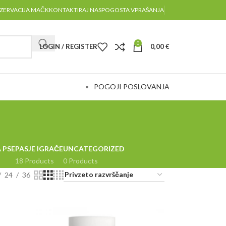
ZERVACIJA MAČK
KONTAKTIRAJ NAS
POGOSTA VPRAŠANJA
0
LOGIN / REGISTER
0,00
€
POGOJI POSLOVANJA
 PSE
PASJE IGRAČE
UNCATEGORIZED
18 Products
0 Products
24
36