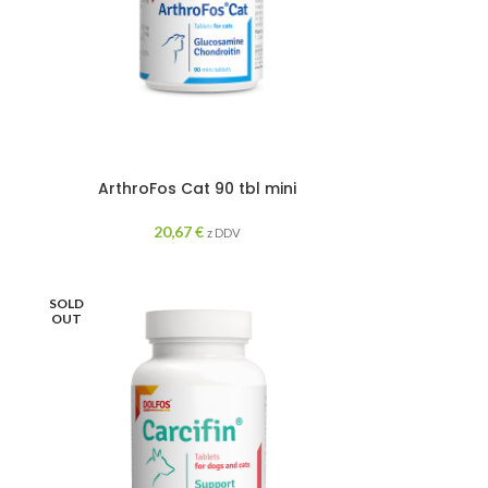
ArthroFos Cat 90 tbl mini
20,67
€
z DDV
SOLD
OUT