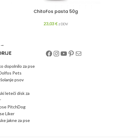
ChitoFos pasta 50g
23,03
€
z DDV
→
RIJE
o dopolnilo za pse
Dolfos Pets
 šolanje psov
i leteči disk za
r
 pse PitchDog
se Liker
ke jakne za pse