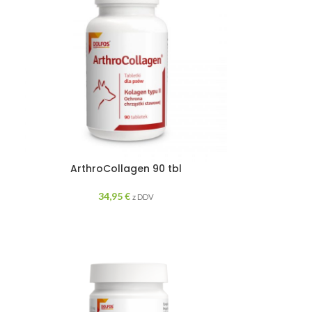
ArthroCollagen 90 tbl
34,95
€
z DDV