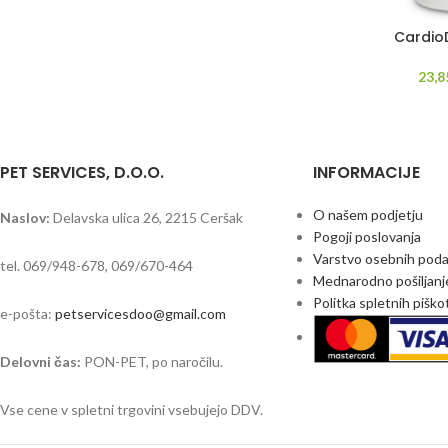
Cardio
23,
PET SERVICES, D.O.O.
INFORMACIJE
O našem podjetju
Naslov:
Delavska ulica 26, 2215 Ceršak
Pogoji poslovanja
Varstvo osebnih pod
tel. 069/948-678, 069/670-464
Mednarodno pošiljanj
Politka spletnih pišk
e-pošta:
petservicesdoo@gmail.com
Delovni čas:
PON-PET, po naročilu.
Vse cene v spletni trgovini vsebujejo DDV.