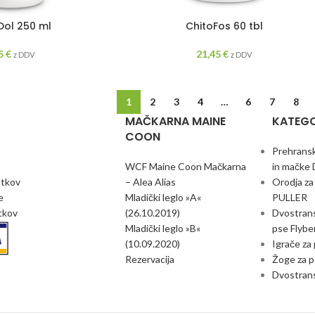
Dol 250 ml
ChitoFos 60 tbl
85
€
21,45
€
z DDV
z DDV
1
2
3
4
…
6
7
8
MAČKARNA MAINE
KATEGO
COON
Prehransk
WCF Maine Coon Mačkarna
in mačke 
atkov
– Alea Alias
Orodja za
e
Mladički leglo »A«
PULLER
otkov
(26.10.2019)
Dvostransk
Mladički leglo »B«
pse Flybe
(10.09.2020)
Igrače za
Rezervacija
Žoge za p
Dvostrans