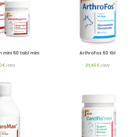
 mini 60 tabl mini
ArthroFos 60 tbl
30
€
21,45
€
z DDV
z DDV