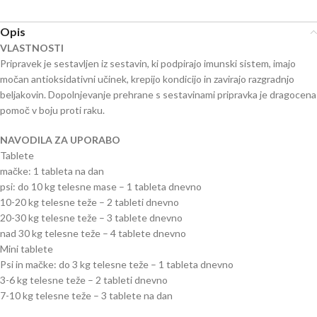
Opis
VLASTNOSTI
Pripravek je sestavljen iz sestavin, ki podpirajo imunski sistem, imajo
močan antioksidativni učinek, krepijo kondicijo in zavirajo razgradnjo
beljakovin. Dopolnjevanje prehrane s sestavinami pripravka je dragocena
pomoč v boju proti raku.
NAVODILA ZA UPORABO
Tablete
mačke: 1 tableta na dan
psi: do 10 kg telesne mase – 1 tableta dnevno
10-20 kg telesne teže – 2 tableti dnevno
20-30 kg telesne teže – 3 tablete dnevno
nad 30 kg telesne teže – 4 tablete dnevno
Mini tablete
Psi in mačke: do 3 kg telesne teže – 1 tableta dnevno
3-6 kg telesne teže – 2 tableti dnevno
7-10 kg telesne teže – 3 tablete na dan