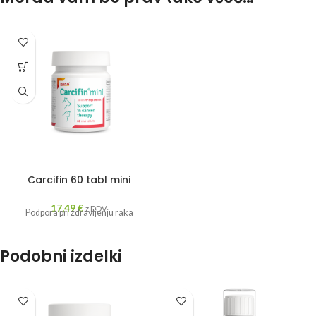
Carcifin 60 tabl mini
17,49
€
z DDV
Podpora pri zdravljenju raka
Podobni izdelki