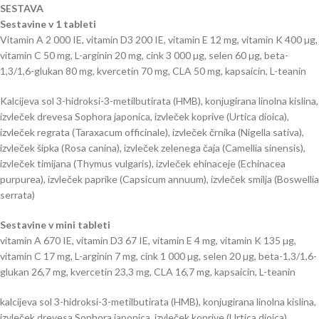
SESTAVA
Sestavine v 1 tableti
Vitamin A 2 000 IE, vitamin D3 200 IE, vitamin E 12 mg, vitamin K 400 µg,
vitamin C 50 mg, L-arginin 20 mg, cink 3 000 µg, selen 60 µg, beta-
1,3/1,6-glukan 80 mg, kvercetin 70 mg, CLA 50 mg, kapsaicin, L-teanin
Kalcijeva sol 3-hidroksi-3-metilbutirata (HMB), konjugirana linolna kislina,
izvleček drevesa Sophora japonica, izvleček koprive (Urtica dioica),
izvleček regrata (Taraxacum officinale), izvleček črnika (Nigella sativa),
izvleček šipka (Rosa canina), izvleček zelenega čaja (Camellia sinensis),
izvleček timijana (Thymus vulgaris), izvleček ehinaceje (Echinacea
purpurea), izvleček paprike (Capsicum annuum), izvleček smilja (Boswellia
serrata)
Sestavine v mini tableti
vitamin A 670 IE, vitamin D3 67 IE, vitamin E 4 mg, vitamin K 135 µg,
vitamin C 17 mg, L-arginin 7 mg, cink 1 000 µg, selen 20 µg, beta-1,3/1,6-
glukan 26,7 mg, kvercetin 23,3 mg, CLA 16,7 mg, kapsaicin, L-teanin
kalcijeva sol 3-hidroksi-3-metilbutirata (HMB), konjugirana linolna kislina,
izvleček drevesa Sophora japonica, izvleček koprive (Urtica dioica),