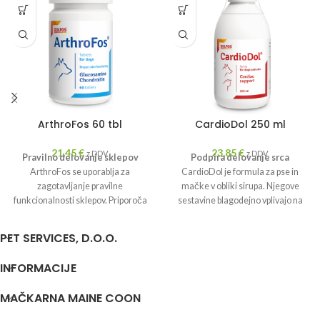
ArthroFos 60 tbl
CardioDol 250 ml
21,45
€
23,85
€
z DDV
z DDV
Pravilno delovanje sklepov
Podpira delovanje srca
ArthroFos se uporablja za
CardioDol je formula za pse in
zagotavljanje pravilne
mačke v obliki sirupa. Njegove
funkcionalnosti sklepov. Priporoča
sestavine blagodejno vplivajo na
se mladim psom velikih pasem v
delovanje srčne mišice.
času intenzivne rasti, kot tudi
PET SERVICES, D.O.O.
starejšim psom.
INFORMACIJE
MAČKARNA MAINE COON