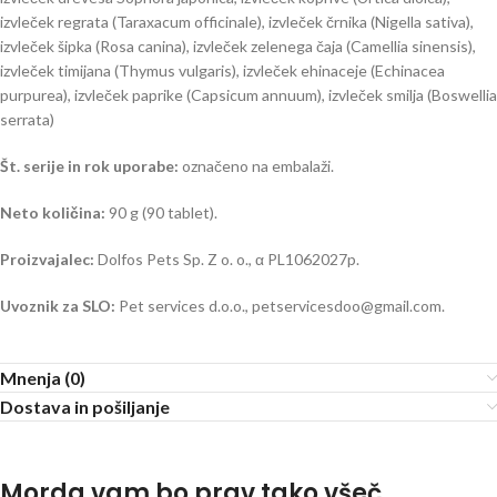
izvleček regrata (Taraxacum officinale), izvleček črnika (Nigella sativa),
izvleček šipka (Rosa canina), izvleček zelenega čaja (Camellia sinensis),
izvleček timijana (Thymus vulgaris), izvleček ehinaceje (Echinacea
purpurea), izvleček paprike (Capsicum annuum), izvleček smilja (Boswellia
serrata)
Št. serije in rok uporabe:
označeno na embalaži.
Neto količina:
90 g (90 tablet).
Proizvajalec:
Dolfos Pets Sp. Z o. o., α PL1062027p.
Uvoznik za SLO:
Pet services d.o.o., petservicesdoo@gmail.com.
Mnenja (0)
Dostava in pošiljanje
Morda vam bo prav tako všeč…