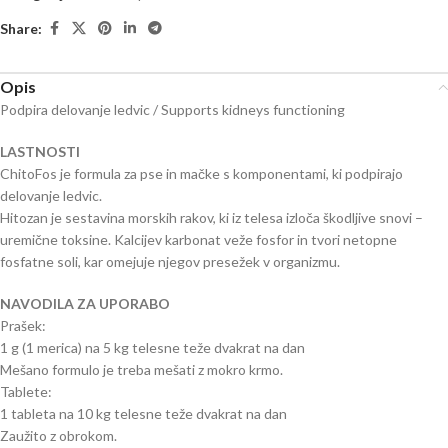
Share:
Opis
Podpira delovanje ledvic / Supports kidneys functioning
LASTNOSTI
ChitoFos je formula za pse in mačke s komponentami, ki podpirajo
delovanje ledvic.
Hitozan je sestavina morskih rakov, ki iz telesa izloča škodljive snovi –
uremične toksine. Kalcijev karbonat veže fosfor in tvori netopne
fosfatne soli, kar omejuje njegov presežek v organizmu.
NAVODILA ZA UPORABO
Prašek:
1 g (1 merica) na 5 kg telesne teže dvakrat na dan
Mešano formulo je treba mešati z mokro krmo.
Tablete:
1 tableta na 10 kg telesne teže dvakrat na dan
Zaužito z obrokom.