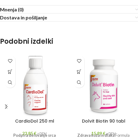
Mnenja (0)
Dostava in pošiljanje
Podobni izdelki
CardioDol 250 ml
Dolvit Biotin 90 tabl
23,85
€
15,89
€
z DDV
z DDV
Podpira delovanje srca
Zdrava koža in dlaka
Formula