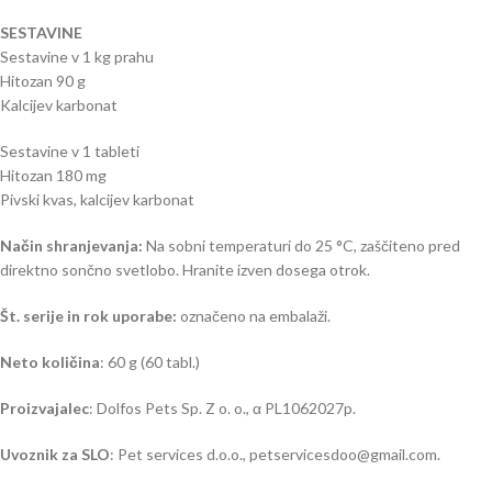
SESTAVINE
Sestavine v 1 kg prahu
Hitozan 90 g
Kalcijev karbonat
Sestavine v 1 tableti
Hitozan 180 mg
Pivski kvas, kalcijev karbonat
Način shranjevanja:
Na sobni temperaturi do 25 °C, zaščiteno pred
direktno sončno svetlobo. Hranite izven dosega otrok.
Št. serije in rok uporabe:
označeno na embalaži.
Neto količina
: 60 g (60 tabl.)
Proizvajalec
: Dolfos Pets Sp. Z o. o., α PL1062027p.
Uvoznik za SLO
: Pet services d.o.o., petservicesdoo@gmail.com.