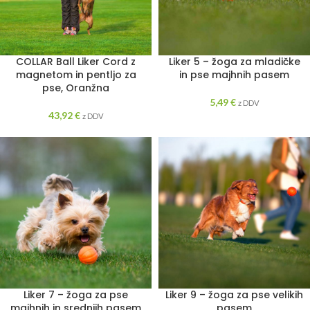
COLLAR Ball Liker Cord z
Liker 5 – žoga za mladičke
magnetom in pentljo za
in pse majhnih pasem
pse, Oranžna
5,49
€
z DDV
43,92
€
z DDV
Liker 7 – žoga za pse
Liker 9 – žoga za pse velikih
majhnih in srednjih pasem
pasem