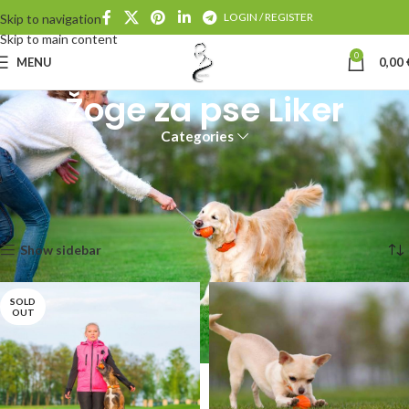
LOGIN / REGISTER
Skip to navigation
Skip to main content
0
MENU
0,00
Žoge za pse Liker
Categories
LIKER – ne samo žoga!
To je igrača, ki bi jo vaš ljubljenček rad in celo ljubil!
Domov
Pasje igrače
Žoge za pse Liker
Prikaz vseh 9 rezultatov
Show sidebar
SOLD
OUT