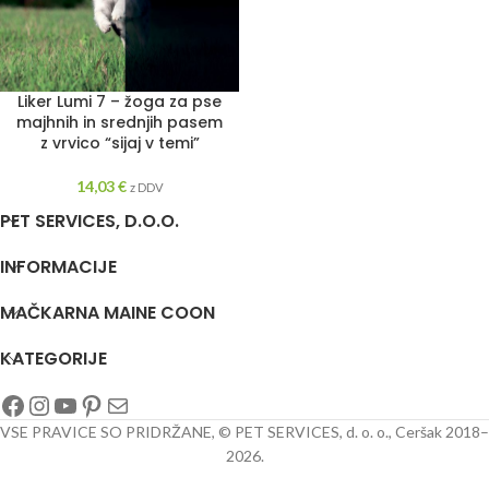
Liker Lumi 7 – žoga za pse
majhnih in srednjih pasem
z vrvico “sijaj v temi”
14,03
€
z DDV
PET SERVICES, D.O.O.
INFORMACIJE
MAČKARNA MAINE COON
KATEGORIJE
VSE PRAVICE SO PRIDRŽANE, © PET SERVICES, d. o. o., Ceršak 2018–
2026.