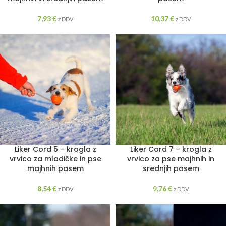
7,93
€
10,37
€
z DDV
z DDV
Liker Cord 5 – krogla z
Liker Cord 7 – krogla z
vrvico za mladičke in pse
vrvico za pse majhnih in
majhnih pasem
srednjih pasem
8,54
€
9,76
€
z DDV
z DDV