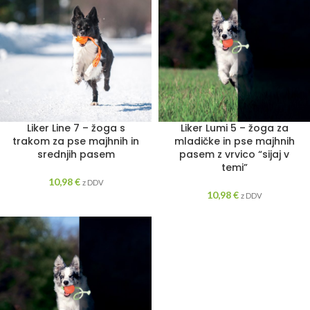
Liker Line 7 – žoga s
Liker Lumi 5 – žoga za
trakom za pse majhnih in
mladičke in pse majhnih
srednjih pasem
pasem z vrvico “sijaj v
temi”
10,98
€
z DDV
10,98
€
z DDV