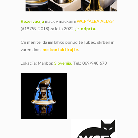
Rezervacija
mačk v mačkarni
WCF “ALEA ALIAS”
(#19759-2018) za leto 2022
je
odprta
.
Če menite, da jim lahko ponudite ljubeč, skrben in
varen dom,
me kontaktirajte
.
Lokacija: Maribor,
Slovenija.
Tel.: 069/948 678