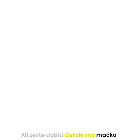
Ali želite dobiti
čistokrvno
mačko