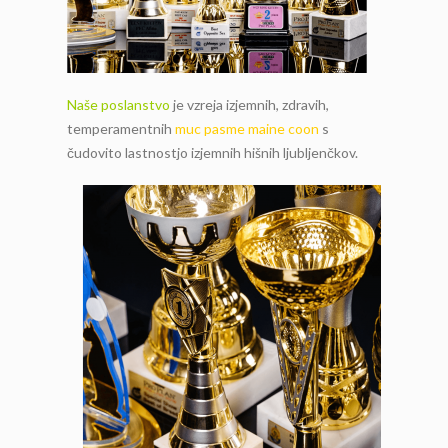
Naše poslanstvo
je vzreja izjemnih, zdravih,
temperamentnih
muc pasme maine coon
s
čudovito lastnostjo izjemnih hišnih ljubljenčkov.