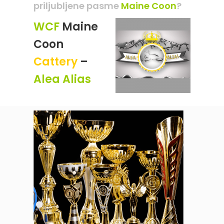
priljubljene pasme
Maine Coon
?
WCF
Maine
Coon
Cattery
–
Alea Alias