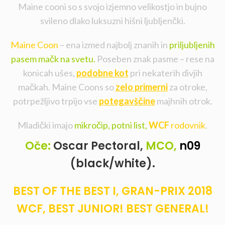
Maine cooni so s svojo izjemno velikostjo in bujno
svileno dlako luksuzni hišni ljubljenčki.
Maine Coon
– ena izmed najbolj znanih in
priljubljenih
pasem mačk na svetu.
Poseben znak pasme – rese na
konicah ušes,
podobne kot
pri nekaterih divjih
mačkah. Maine Coons so
zelo primerni
za otroke,
potrpežljivo trpijo vse
potegavščine
majhnih otrok.
Mladički imajo
mikročip, potni list,
WCF
rodovnik
.
Oče:
Oscar
Pectoral,
MCO,
n09
(black/white).
BEST OF THE BEST I, GRAN-PRIX 2018
WCF, BEST JUNIOR! BEST GENERAL!