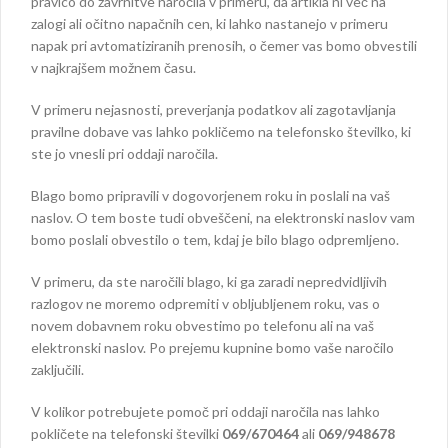
pravico do zavrnitve naročila v primeru, da artikla ni več na
zalogi ali očitno napačnih cen, ki lahko nastanejo v primeru
napak pri avtomatiziranih prenosih, o čemer vas bomo obvestili
v najkrajšem možnem času.
V primeru nejasnosti, preverjanja podatkov ali zagotavljanja
pravilne dobave vas lahko pokličemo na telefonsko številko, ki
ste jo vnesli pri oddaji naročila.
Blago bomo pripravili v dogovorjenem roku in poslali na vaš
naslov. O tem boste tudi obveščeni, na elektronski naslov vam
bomo poslali obvestilo o tem, kdaj je bilo blago odpremljeno.
V primeru, da ste naročili blago, ki ga zaradi nepredvidljivih
razlogov ne moremo odpremiti v obljubljenem roku, vas o
novem dobavnem roku obvestimo po telefonu ali na vaš
elektronski naslov. Po prejemu kupnine bomo vaše naročilo
zaključili.
V kolikor potrebujete pomoč pri oddaji naročila nas lahko
pokličete na telefonski številki
069/670464
ali
069/948678