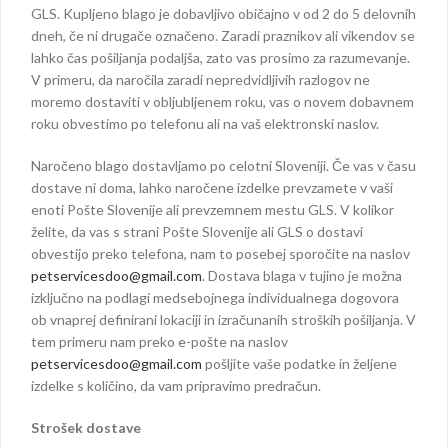
GLS. Kupljeno blago je dobavljivo običajno v od 2 do 5 delovnih
dneh, če ni drugače označeno. Zaradi praznikov ali vikendov se
lahko čas pošiljanja podaljša, zato vas prosimo za razumevanje.
V primeru, da naročila zaradi nepredvidljivih razlogov ne
moremo dostaviti v obljubljenem roku, vas o novem dobavnem
roku obvestimo po telefonu ali na vaš elektronski naslov.
Naročeno blago dostavljamo po celotni Sloveniji. Če vas v času
dostave ni doma, lahko naročene izdelke prevzamete v vaši
enoti Pošte Slovenije ali prevzemnem mestu GLS. V kolikor
želite, da vas s strani Pošte Slovenije ali GLS o dostavi
obvestijo preko telefona, nam to posebej sporočite na naslov
petservicesdoo@gmail.com
. Dostava blaga v tujino je možna
izključno na podlagi medsebojnega individualnega dogovora
ob vnaprej definirani lokaciji in izračunanih stroških pošiljanja. V
tem primeru nam preko e-pošte na naslov
petservicesdoo@gmail.com
pošljite vaše podatke in željene
izdelke s količino, da vam pripravimo predračun.
Strošek dostave