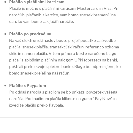
Plačilo s plačilnimi karticami
Plačilo je možno s plačilnimi karticami Mastercard in Visa. Pri
naročilih, plačanih s kartico, vam bomo znesek bremenili na
dan, ko vam bomo zaključili naročilo.
Plačilo po predračunu
Na vaš elektronski naslov boste prejeli podatke za izvedbo
plačila: znesek plačila, transakcijski račun, referenco oziroma
sklic in namen plačila. V tem primeru boste naročeno blago
plačali s splošnim plačilnim nalogom UPN (obrazec) na banki,
pošti ali preko svoje spletne banke. Blago bo odpremljeno, ko
bomo znesek prejeli na naš račun.
Plačilo s Paypalom
Po oddaji naročila s plačilom se bo prikazal povzetek vašega
naročila. Pod načinom plačila kliknite na gumb “Pay Now” in
izvedite plačilo preko Paypala.