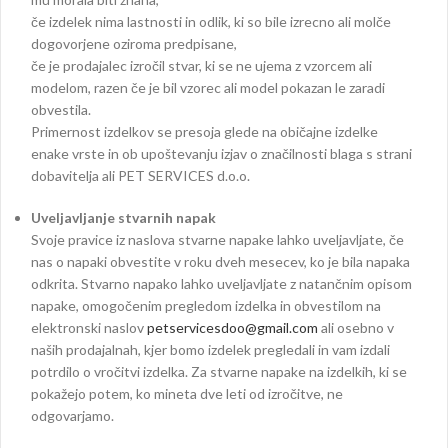
če izdelek nima lastnosti in odlik, ki so bile izrecno ali molče
dogovorjene oziroma predpisane,
če je prodajalec izročil stvar, ki se ne ujema z vzorcem ali
modelom, razen če je bil vzorec ali model pokazan le zaradi
obvestila.
Primernost izdelkov se presoja glede na običajne izdelke
enake vrste in ob upoštevanju izjav o značilnosti blaga s strani
dobavitelja ali PET SERVICES d.o.o.
Uveljavljanje stvarnih napak
Svoje pravice iz naslova stvarne napake lahko uveljavljate, če
nas o napaki obvestite v roku dveh mesecev, ko je bila napaka
odkrita. Stvarno napako lahko uveljavljate z natančnim opisom
napake, omogočenim pregledom izdelka in obvestilom na
elektronski naslov
petservicesdoo@gmail.com
ali osebno v
naših prodajalnah, kjer bomo izdelek pregledali in vam izdali
potrdilo o vročitvi izdelka. Za stvarne napake na izdelkih, ki se
pokažejo potem, ko mineta dve leti od izročitve, ne
odgovarjamo.