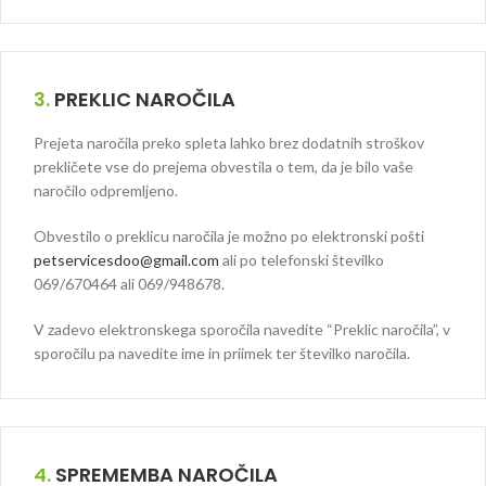
3.
PREKLIC NAROČILA
Prejeta naročila preko spleta lahko brez dodatnih stroškov
prekličete vse do prejema obvestila o tem, da je bilo vaše
naročilo odpremljeno.
Obvestilo o preklicu naročila je možno po elektronski pošti
petservicesdoo@gmail.com
ali po telefonski številko
069/670464 ali 069/948678.
V zadevo elektronskega sporočila navedite “Preklic naročila”, v
sporočilu pa navedite ime in priimek ter številko naročila.
4.
SPREMEMBA NAROČILA