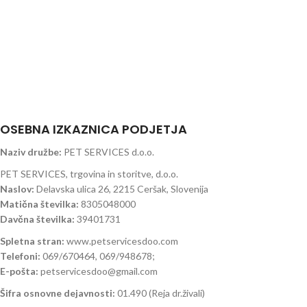
OSEBNA IZKAZNICA PODJETJA
Naziv družbe:
PET SERVICES d.o.o.
PET SERVICES, trgovina in storitve, d.o.o.
Naslov:
Delavska ulica 26, 2215 Ceršak, Slovenija
Matična številka:
8305048000
Davčna številka:
39401731
Spletna stran:
www.petservicesdoo.com
Telefoni:
069/670464, 069/948678;
E-pošta:
petservicesdoo@gmail.com
Šifra osnovne dejavnosti:
01.490 (Reja dr.živali)