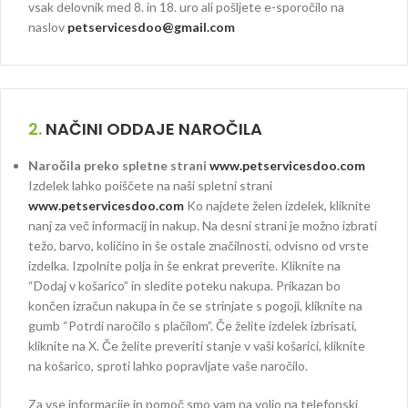
vsak delovnik med 8. in 18. uro ali pošljete e-sporočilo na
naslov
petservicesdoo@gmail.com
2.
NAČINI ODDAJE NAROČILA
Naročila preko spletne strani
www.petservicesdoo.com
Izdelek lahko poiščete na naši spletni strani
www.petservicesdoo.com
Ko najdete želen izdelek, kliknite
nanj za več informacij in nakup. Na desni strani je možno izbrati
težo, barvo, količino in še ostale značilnosti, odvisno od vrste
izdelka. Izpolnite polja in še enkrat preverite. Kliknite na
“Dodaj v košarico” in sledite poteku nakupa. Prikazan bo
končen izračun nakupa in če se strinjate s pogoji, kliknite na
gumb “Potrdi naročilo s plačilom”. Če želite izdelek izbrisati,
kliknite na X. Če želite preveriti stanje v vaši košarici, kliknite
na košarico, sproti lahko popravljate vaše naročilo.
Za vse informacije in pomoč smo vam na voljo na telefonski