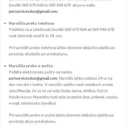
številki 069 670 464 in 069 948 678 ali po e-mailu
petservicesdoo@gmail.com
.
Naročila preko telefona
Pokličite na a telefonski številki 069 670 464 ali 069 948 678
vsak delovnik med 8. in 18. uro.
Pri naročilih preko telefona lahko izberete izključno plačilo po
povzetju ali plačilo po predračunu.
Naročila preko e-pošte
Pošljite elektronsko pošto na naslov
petservicesdoo@gmail.com
. Naročilo lahko oddate 24 ur na
dan vse dni v tednu. V naročilo vpišite naziv izdelka in ostale
specifikacije, če so te na voljo (teža, barva, dolžina, itd.) in
število kosov. Navedite tudi vaše podatke (ime, priimek, naslov,
e-mail, telefonsko številko).
Pri naročilih preko e-pošte lahko izberete izključno plačilo po
povzetju ali po predračunu.