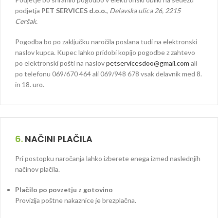
podjetja
PET SERVICES d.o.o.
,
Delavska ulica 26, 2215
Ceršak.
Pogodba bo po zaključku naročila poslana tudi na elektronski
naslov kupca. Kupec lahko pridobi kopijo pogodbe z zahtevo
po elektronski pošti na naslov
petservicesdoo@gmail.com
ali
po telefonu 069/670 464 ali 069/948 678 vsak delavnik med 8.
in 18. uro.
6.
NAČINI PLAČILA
Pri postopku naročanja lahko izberete enega izmed naslednjih
načinov plačila.
Plačilo po povzetju z gotovino
Provizija poštne nakaznice je brezplačna.