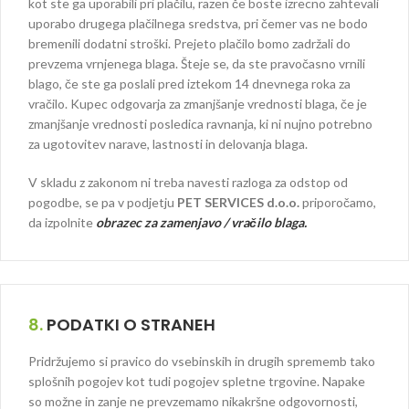
kot ste ga uporabili pri plačilu, razen če boste izrecno zahtevali
uporabo drugega plačilnega sredstva, pri čemer vas ne bodo
bremenili dodatni stroški. Prejeto plačilo bomo zadržali do
prevzema vrnjenega blaga. Šteje se, da ste pravočasno vrnili
blago, če ste ga poslali pred iztekom 14 dnevnega roka za
vračilo. Kupec odgovarja za zmanjšanje vrednosti blaga, če je
zmanjšanje vrednosti posledica ravnanja, ki ni nujno potrebno
za ugotovitev narave, lastnosti in delovanja blaga.
V skladu z zakonom ni treba navesti razloga za odstop od
pogodbe, se pa v podjetju
PET SERVICES d.o.o.
priporočamo,
da izpolnite
obrazec za zamenjavo / vračilo blaga.
8.
PODATKI O STRANEH
Pridržujemo si pravico do vsebinskih in drugih sprememb tako
splošnih pogojev kot tudi pogojev spletne trgovine. Napake
so možne in zanje ne prevzemamo nikakršne odgovornosti,