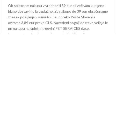
Ob spletnem nakupu v vrednosti 39 eur ali več vam kupljeno
blago dostavimo brezplačno. Za nakupe do 39 eur obračunamo
znesek pošiljanja v višini 4,95 eur preko Pošte Slovenija
oziroma 3,89 eur preko GLS. Navedeni pogoji dostave veljajo le
pri nakupu na spletni trgovini PET SERVICES d.o.o.
(
www.petservicesdoo.com
) za področje Slovenije.
Za plačilo po povzetju provizijo poštne nakaznice plača PET
SERVICES, d.o.o. Provizija za vplačane poštne nakaznice je
plačana po pogodbi med družbama PET SERVICES, d.o.o., in
Pošta Slovenije, d.o.o.
11.
INFORMACIJE O CENAH
Vse cene vsebujejo 22% DDV na opremo in 9,5% DDV na
hrano. Cene so označene v evrih. Cene so zagotovljene na dan
naročila in se lahko spreminjajo.