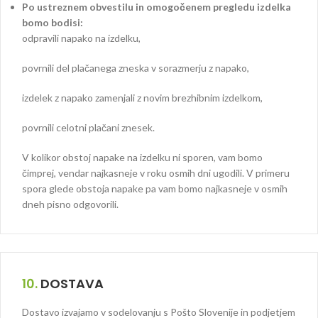
Po ustreznem obvestilu in omogočenem pregledu izdelka
bomo bodisi:
odpravili napako na izdelku,
povrnili del plačanega zneska v sorazmerju z napako,
izdelek z napako zamenjali z novim brezhibnim izdelkom,
povrnili celotni plačani znesek.
V kolikor obstoj napake na izdelku ni sporen, vam bomo
čimprej, vendar najkasneje v roku osmih dni ugodili. V primeru
spora glede obstoja napake pa vam bomo najkasneje v osmih
dneh pisno odgovorili.
10.
DOSTAVA
Dostavo izvajamo v sodelovanju s Pošto Slovenije in podjetjem