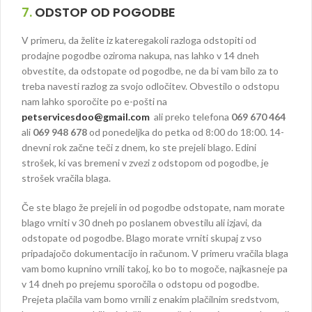
7.
ODSTOP OD POGODBE
V primeru, da želite iz kateregakoli razloga odstopiti od
prodajne pogodbe oziroma nakupa, nas lahko v 14 dneh
obvestite, da odstopate od pogodbe, ne da bi vam bilo za to
treba navesti razlog za svojo odločitev. Obvestilo o odstopu
nam lahko sporočite po e-pošti na
petservicesdoo@gmail.com
ali preko telefona
069 670 464
ali
069 948 678
od ponedeljka do petka od 8:00 do 18:00. 14-
dnevni rok začne teči z dnem, ko ste prejeli blago. Edini
strošek, ki vas bremeni v zvezi z odstopom od pogodbe, je
strošek vračila blaga.
Če ste blago že prejeli in od pogodbe odstopate, nam morate
blago vrniti v 30 dneh po poslanem obvestilu ali izjavi, da
odstopate od pogodbe. Blago morate vrniti skupaj z vso
pripadajočo dokumentacijo in računom. V primeru vračila blaga
vam bomo kupnino vrnili takoj, ko bo to mogoče, najkasneje pa
v 14 dneh po prejemu sporočila o odstopu od pogodbe.
Prejeta plačila vam bomo vrnili z enakim plačilnim sredstvom,