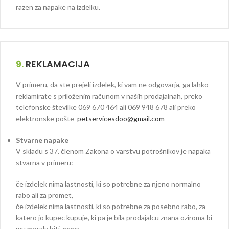
razen za napake na izdelku.
9.
REKLAMACIJA
V primeru, da ste prejeli izdelek, ki vam ne odgovarja, ga lahko
reklamirate s priloženim računom v naših prodajalnah, preko
telefonske številke 069 670 464 ali 069 948 678 ali preko
elektronske pošte
petservicesdoo@gmail.com
Stvarne napake
V skladu s 37. členom Zakona o varstvu potrošnikov je napaka
stvarna v primeru:
če izdelek nima lastnosti, ki so potrebne za njeno normalno
rabo ali za promet,
če izdelek nima lastnosti, ki so potrebne za posebno rabo, za
katero jo kupec kupuje, ki pa je bila prodajalcu znana oziroma bi
mu morala biti znana,