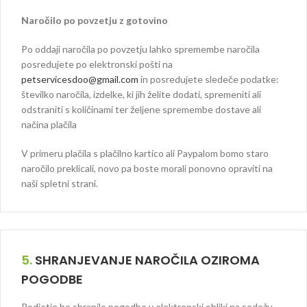
Naročilo po povzetju z gotovino
Po oddaji naročila po povzetju lahko spremembe naročila
posredujete po elektronski pošti na
petservicesdoo@gmail.com
in posredujete sledeče podatke:
številko naročila, izdelke, ki jih želite dodati, spremeniti ali
odstraniti s količinami ter željene spremembe dostave ali
načina plačila
V primeru plačila s plačilno kartico ali Paypalom bomo staro
naročilo preklicali, novo pa boste morali ponovno opraviti na
naši spletni strani.
5.
SHRANJEVANJE NAROČILA OZIROMA
POGODBE
Podjetje bo shranilo pogodbo v elektronski obliki na sedežu