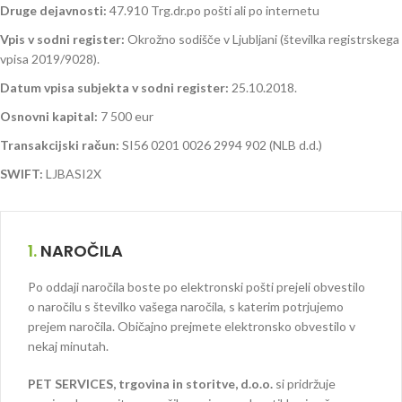
Druge dejavnosti:
47.910 Trg.dr.po pošti ali po internetu
Vpis v sodni register:
Okrožno sodišče v Ljubljani (številka registrskega
vpisa 2019/9028).
Datum vpisa subjekta v sodni register:
25.10.2018.
Osnovni kapital:
7 500 eur
Transakcijski račun:
SI56 0201 0026 2994 902 (NLB d.d.)
SWIFT:
LJBASI2X
1.
NAROČILA
Po oddaji naročila boste po elektronski pošti prejeli obvestilo
o naročilu s številko vašega naročila, s katerim potrjujemo
prejem naročila. Običajno prejmete elektronsko obvestilo v
nekaj minutah.
PET SERVICES, trgovina in storitve, d.o.o.
si pridržuje