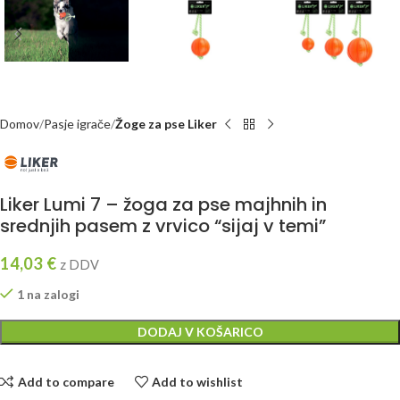
Domov
Pasje igrače
Žoge za pse Liker
Liker Lumi 7 – žoga za pse majhnih in
srednjih pasem z vrvico “sijaj v temi”
14,03
€
z DDV
1 na zalogi
DODAJ V KOŠARICO
Add to compare
Add to wishlist