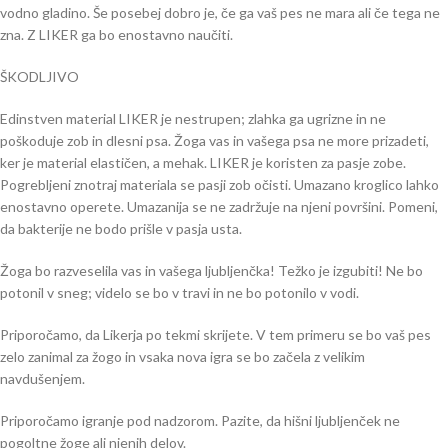
vodno gladino. Še posebej dobro je, če ga vaš pes ne mara ali če tega ne
zna. Z LIKER ga bo enostavno naučiti.
ŠKODLJIVO
Edinstven material LIKER je nestrupen; zlahka ga ugrizne in ne
poškoduje zob in dlesni psa. Žoga vas in vašega psa ne more prizadeti,
ker je material elastičen, a mehak. LIKER je koristen za pasje zobe.
Pogrebljeni znotraj materiala se pasji zob očisti. Umazano kroglico lahko
enostavno operete. Umazanija se ne zadržuje na njeni površini. Pomeni,
da bakterije ne bodo prišle v pasja usta.
Žoga bo razveselila vas in vašega ljubljenčka! Težko je izgubiti! Ne bo
potonil v sneg; videlo se bo v travi in ​​ne bo potonilo v vodi.
Priporočamo, da Likerja po tekmi skrijete. V tem primeru se bo vaš pes
zelo zanimal za žogo in vsaka nova igra se bo začela z velikim
navdušenjem.
Priporočamo igranje pod nadzorom. Pazite, da hišni ljubljenček ne
pogoltne žoge ali njenih delov.