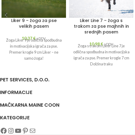
Liker 9 – žoga za pse
Liker Line 7 – žoga s
velikih pasem
trakom za pse majhnih in
srednjih pasem
10,37
€
z DDV
Žoga Liker 9 je odlična spodbudna
10,98
€
z DDV
Žoga s trakom Liker Line 7 je
in motivacijska igrača za pse.
odlična spodbudna in motivacijska
Premer krogle 9 cm Liker – ne
igrača za pse. Premer krogle 7 cm
samo žoga!
Dolžina traku
PET SERVICES, D.O.O.
INFORMACIJE
MAČKARNA MAINE COON
KATEGORIJE