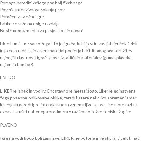
Pomaga narediti vašega psa bolj živahnega
Poveča intenzivnost šolanja psov
Priročen za vlečne igre
Lahko se vrže na dolge razdalje
Nestrupeno, mehko za pasje zobe in dlesni
Liker Lumi – ne samo žoga! To je igrača, ki bi jo vi in ​​vaš ljubljenček želeli
in jo celo radi! Edinstven material podjetja LIKER omogoča združitev
najboljših lastnosti igrač za pse iz različnih materialov (guma, plastika,
najlon in bombaž).
LAHKO
LIKER je lahek in vodljiv. Enostavno je metati žogo. Liker je edinstvena
žoga posebne oblikovane oblike, zaradi katere nekoliko spremeni smer
letenja in naredi igro interaktivno in vznemirljivo za pse. Ne more razbiti
okna ali zrušiti nobenega predmeta v razliko do težke teniške žogice.
PLVENO
Igre na vodi bodo bolj zanimive. LIKER ne potone in je skoraj v celoti nad