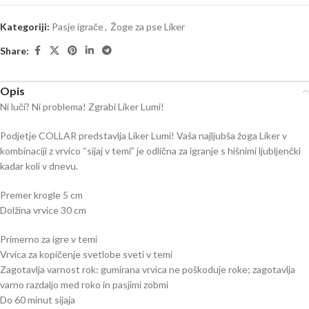
Kategoriji:
Pasje igrače
,
Žoge za pse Liker
Share:
Opis
Ni luči? Ni problema! Zgrabi Liker Lumi!
Podjetje COLLAR predstavlja Liker Lumi! Vaša najljubša žoga Liker v
kombinaciji z vrvico “sijaj v temi” je odlična za igranje s hišnimi ljubljenčki
kadar koli v dnevu.
Premer krogle 5 cm
Dolžina vrvice 30 cm
Primerno za igre v temi
Vrvica za kopičenje svetlobe sveti v temi
Zagotavlja varnost rok: gumirana vrvica ne poškoduje roke; zagotavlja
varno razdaljo med roko in pasjimi zobmi
Do 60 minut sijaja