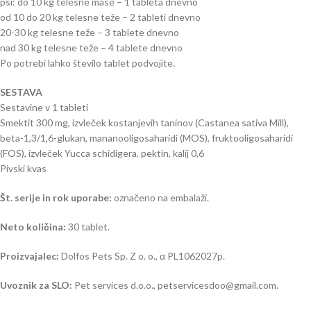
psi: do 10 kg telesne mase – 1 tableta dnevno
od 10 do 20 kg telesne teže – 2 tableti dnevno
20-30 kg telesne teže – 3 tablete dnevno
nad 30 kg telesne teže – 4 tablete dnevno
Po potrebi lahko število tablet podvojite.
SESTAVA
Sestavine v 1 tableti
Smektit 300 mg, izvleček kostanjevih taninov (Castanea sativa Mill),
beta-1,3/1,6-glukan, mananooligosaharidi (MOS), fruktooligosaharidi
(FOS), izvleček Yucca schidigera, pektin, kalij 0,6
Pivski kvas
Št. serije in rok uporabe:
označeno na embalaži.
Neto količina:
30 tablet.
Proizvajalec:
Dolfos Pets Sp. Z o. o., α PL1062027p.
Uvoznik za SLO:
Pet services d.o.o., petservicesdoo@gmail.com.