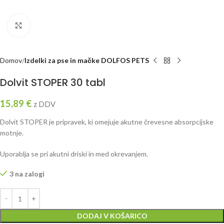
Click to enlarge
Domov
Izdelki za pse in mačke DOLFOS PETS
Dolvit STOPER 30 tabl
15,89
€
z DDV
Dolvit STOPER je pripravek, ki omejuje akutne črevesne absorpcijske
motnje.
Uporablja se pri akutni driski in med okrevanjem.
3 na zalogi
DODAJ V KOŠARICO