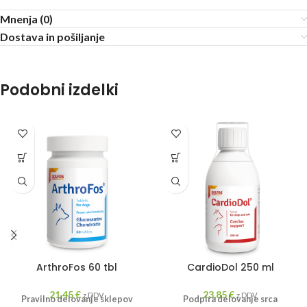
Mnenja (0)
Dostava in pošiljanje
Podobni izdelki
ArthroFos 60 tbl
CardioDol 250 ml
21,45
€
23,85
€
z DDV
z DDV
Pravilno delovanje sklepov
Podpira delovanje srca