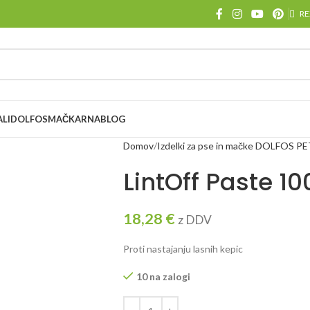
RE
ALI
DOLFOS
MAČKARNA
BLOG
Domov
Izdelki za pse in mačke DOLFOS P
LintOff Paste 1
18,28
€
z DDV
Proti nastajanju lasnih kepic
10 na zalogi