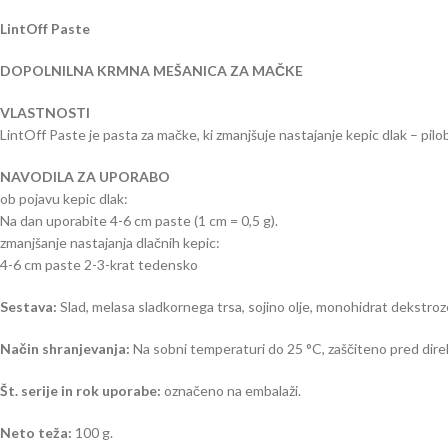
LintOff Paste
DOPOLNILNA KRMNA MEŠANICA ZA MAČKE
VLASTNOSTI
LintOff Paste je pasta za mačke, ki zmanjšuje nastajanje kepic dlak – pil
NAVODILA ZA UPORABO
ob pojavu kepic dlak:
Na dan uporabite 4-6 cm paste (1 cm = 0,5 g).
zmanjšanje nastajanja dlačnih kepic:
4-6 cm paste 2-3-krat tedensko
Sestava:
Slad, melasa sladkornega trsa, sojino olje, monohidrat dekstroze,
Način shranjevanja:
Na sobni temperaturi do 25 °C, zaščiteno pred dire
Št. serije in rok uporabe:
označeno na embalaži.
Neto teža:
100 g.