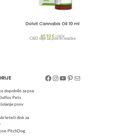
Dolvit Cannabis Oil 10 ml
Dolvi
69,93
€
2
z DDV
CBD olje za pse in mačke
Pravilno del
RIJE
o dopolnilo za pse
Dolfos Pets
 šolanje psov
i leteči disk za
r
 pse PitchDog