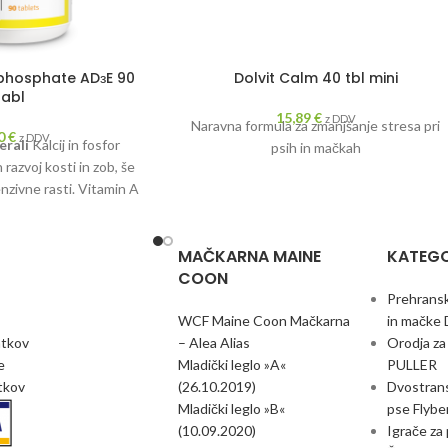
 phosphate ADзE 90
Dolvit Calm 40 tbl mini
tabl
15,89
€
z DDV
Naravna formula za zmanjšanje stresa pri
10
€
z DDV
erali
Kalcij in fosfor
psih in mačkah
 razvoj kosti in zob, še
nzivne rasti. Vitamin A
imunske procese in je
in razvoju mladih psov.
MAČKARNA MAINE
KATEGO
 ravnovesje fosforja in
COON
protirahično. Sestavine
ti, zobe, lase in kožo.
Prehransk
WCF Maine Coon Mačkarna
in mačke 
atkov
– Alea Alias
Orodja za
e
Mladički leglo »A«
PULLER
otkov
(26.10.2019)
Dvostransk
Mladički leglo »B«
pse Flybe
(10.09.2020)
Igrače za