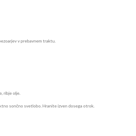
obezoarjev v prebavnem traktu.
 ribje olje.
ktno sončno svetlobo. Hranite izven dosega otrok.