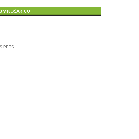
J V KOŠARICO
t
OS PETS