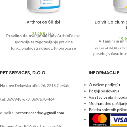
ArthroFos 60 tbl
Dolvit Calcium
21,45
€
z DDV
Pravilno delovanje sklepov
ArthroFos se
15,
Vitamini in min
uporablja za zagotavljanje pravilne
vplivata na pravilen
funkcionalnosti sklepov. Priporoča se
posebej v času inte
mladim psom velikih pasem v času
je odgovoren za 
intenzivne rasti, kot tudi starejšim psom.
potreben pri rasti 
PET SERVICES, D.O.O.
INFORMACIJE
Vitamin D3 skrbi za
kalcija ter deluje 
formule krepijo kos
O našem podjetju
Naslov:
Delavska ulica 26, 2215 Ceršak
Pogoji poslovanja
Varstvo osebnih pod
tel. 069/948-678, 069/670-464
Mednarodno pošiljanj
Politka spletnih pišk
e-pošta:
petservicesdoo@gmail.com
Delovni čas:
PON-PET, po naročilu.