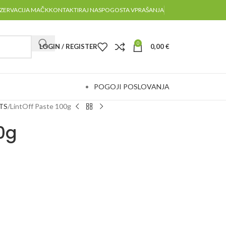
ZERVACIJA MAČK
KONTAKTIRAJ NAS
POGOSTA VPRAŠANJA
0
LOGIN / REGISTER
0,00
€
POGOJI POSLOVANJA
ETS
LintOff Paste 100g
00g