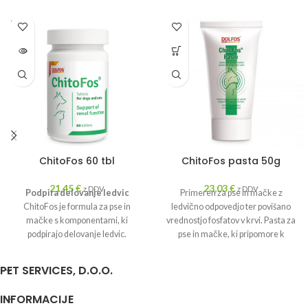
SOLD
OUT
ChitoFos 60 tbl
ChitoFos pasta 50g
21,45
€
23,03
€
z DDV
z DDV
Podpira delovanje ledvic
Primeren za pse in mačke z
ChitoFos je formula za pse in
ledvično odpovedjo ter povišano
mačke s komponentami, ki
vrednostjo fosfatov v krvi. Pasta za
podpirajo delovanje ledvic.
pse in mačke, ki pripomore k
podpori ledvične funkcije. Vsebuje
sestavine, ki podpirajo delovanje
PET SERVICES, D.O.O.
ledvic. Hitozan – sestavina morskih
rakov, ki izloča škodljive snovi
INFORMACIJE
(uremične toksine) iz telesa.