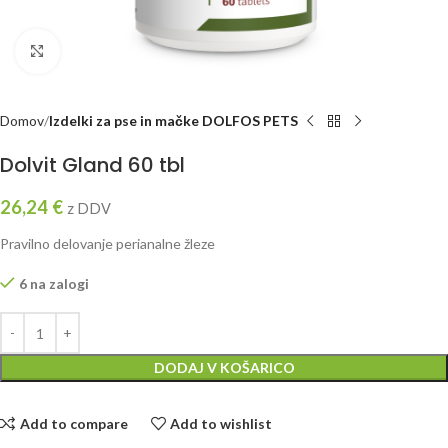
Click to enlarge
Domov
Izdelki za pse in mačke DOLFOS PETS
Dolvit Gland 60 tbl
26,24
€
z DDV
Pravilno delovanje perianalne žleze
6 na zalogi
DODAJ V KOŠARICO
Add to compare
Add to wishlist