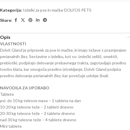
Kategorija:
Izdelki za pse in mačke DOLFOS PETS
Share:
Opis
VLASTNOSTI
Dolvit Gland je pripravek za pse in mačke, ki imajo težave s praznjenjem
perianalnih žlez. Sestavine v izdelku, kot so: izvlečki zelišč, smektit,
prebiotiki, podpirajo delovanje prebavnega trakta, zagotavljajo pravilno
tvorbo blata, kar omogoča pravilno iztrebljanje. Dolvit Gland podpira
pravilno delovanje perianalnih žlez, kar povečuje udobje živali.
NAVODILA ZA UPORABO
Tablete
psi: do 10 kg telesne mase – 1 tableta na dan
10-20 kg telesne teže – 2 tableti dnevno
20-30 kg telesne teže – 3 tablete dnevno
nad 30 kg telesne teže – 4 tablete dnevno
Mini tablete