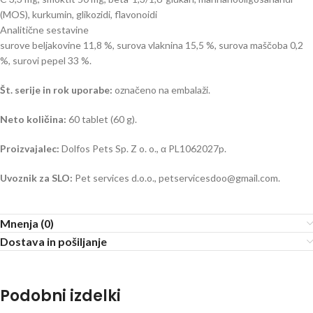
(MOS), kurkumin, glikozidi, flavonoidi
Analitične sestavine
surove beljakovine 11,8 %, surova vlaknina 15,5 %, surova maščoba 0,2
%, surovi pepel 33 %.
Št. serije in rok uporabe:
označeno na embalaži.
Neto količina:
60 tablet (60 g).
Proizvajalec:
Dolfos Pets Sp. Z o. o., α PL1062027p.
Uvoznik za SLO:
Pet services d.o.o., petservicesdoo@gmail.com.
Mnenja (0)
Dostava in pošiljanje
Podobni izdelki