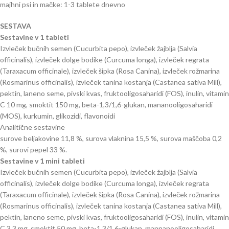
majhni psi in mačke: 1-3 tablete dnevno
SESTAVA
Sestavine v 1 tableti
Izvleček bučnih semen (Cucurbita pepo), izvleček žajblja (Salvia
officinalis), izvleček dolge bodike (Curcuma longa), izvleček regrata
(Taraxacum officinale), izvleček šipka (Rosa Canina), izvleček rožmarina
(Rosmarinus officinalis), izvleček tanina kostanja (Castanea sativa Mill),
pektin, laneno seme, pivski kvas, fruktooligosaharidi (FOS), inulin, vitamin
C 10 mg, smoktit 150 mg, beta-1,3/1,6-glukan, mananooligosaharidi
(MOS), kurkumin, glikozidi, flavonoidi
Analitične sestavine
surove beljakovine 11,8 %, surova vlaknina 15,5 %, surova maščoba 0,2
%, surovi pepel 33 %.
Sestavine v 1 mini tableti
Izvleček bučnih semen (Cucurbita pepo), izvleček žajblja (Salvia
officinalis), izvleček dolge bodike (Curcuma longa), izvleček regrata
(Taraxacum officinale), izvleček šipka (Rosa Canina), izvleček rožmarina
(Rosmarinus officinalis), izvleček tanina kostanja (Castanea sativa Mill),
pektin, laneno seme, pivski kvas, fruktooligosaharidi (FOS), inulin, vitamin
C 3,3 mg, smoktit 50 mg, beta-1,3/1,6-glukan, mannanooligosaharidi