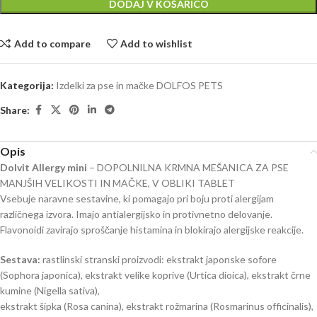
DODAJ V KOŠARICO
Add to compare
Add to wishlist
Kategorija:
Izdelki za pse in mačke DOLFOS PETS
Share:
Opis
Dolvit Allergy mini
– DOPOLNILNA KRMNA MEŠANICA ZA PSE
MANJŠIH VELIKOSTI IN MAČKE, V OBLIKI TABLET
Vsebuje naravne sestavine, ki pomagajo pri boju proti alergijam
različnega izvora. Imajo antialergijsko in protivnetno delovanje.
Flavonoidi zavirajo sproščanje histamina in blokirajo alergijske reakcije.
Sestava:
rastlinski stranski proizvodi: ekstrakt japonske sofore
(Sophora japonica), ekstrakt velike koprive (Urtica dioica), ekstrakt črne
kumine (Nigella sativa),
ekstrakt šipka (Rosa canina), ekstrakt rožmarina (Rosmarinus officinalis),