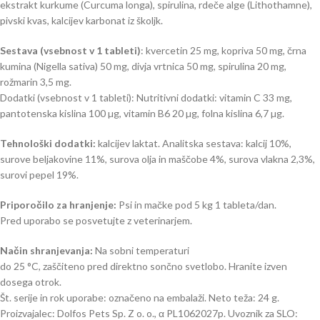
ekstrakt kurkume (Curcuma longa), spirulina, rdeče alge (Lithothamne),
pivski kvas, kalcijev karbonat iz školjk.
Sestava (vsebnost v 1 tableti)
: kvercetin 25 mg, kopriva 50 mg, črna
kumina (Nigella sativa) 50 mg, divja vrtnica 50 mg, spirulina 20 mg,
rožmarin 3,5 mg.
Dodatki (vsebnost v 1 tableti): Nutritivni dodatki: vitamin C 33 mg,
pantotenska kislina 100 µg, vitamin B6 20 µg, folna kislina 6,7 µg.
Tehnološki dodatki:
kalcijev laktat. Analitska sestava: kalcij 10%,
surove beljakovine 11%, surova olja in maščobe 4%, surova vlakna 2,3%,
surovi pepel 19%.
Priporočilo za hranjenje:
Psi in mačke pod 5 kg 1 tableta/dan.
Pred uporabo se posvetujte z veterinarjem.
Način shranjevanja:
Na sobni temperaturi
do 25 °C, zaščiteno pred direktno sončno svetlobo. Hranite izven
dosega otrok.
Št. serije in rok uporabe: označeno na embalaži. Neto teža: 24 g.
Proizvajalec: Dolfos Pets Sp. Z o. o., α PL1062027p. Uvoznik za SLO: