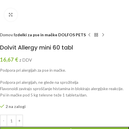
Click to enlarge
Domov
Izdelki za pse in mačke DOLFOS PETS
Dolvit Allergy mini 60 tabl
16,67
€
z DDV
Podpora pri alergijah za pse in mačke.
Podpora pri alergijah, ne glede na sprožitelja
Flavonoidi zavirajo sproščanje histamina in blokirajo alergijske reakcije.
Psi in mačke pod 5 kg telesne teže 1 tableta/dan.
2 na zalogi