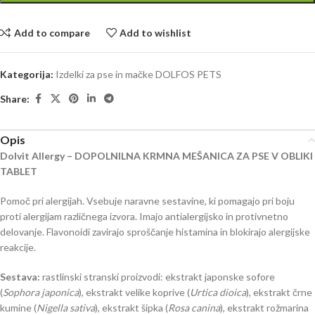
Add to compare
Add to wishlist
Kategorija:
Izdelki za pse in mačke DOLFOS PETS
Share:
Opis
Dolvit Allergy –
DOPOLNILNA KRMNA MEŠANICA ZA PSE V OBLIKI
TABLET
Pomoč pri alergijah. Vsebuje naravne sestavine, ki pomagajo pri boju
proti alergijam različnega izvora. Imajo antialergijsko in protivnetno
delovanje. Flavonoidi zavirajo sproščanje histamina in blokirajo alergijske
reakcije.
Sestava:
rastlinski stranski proizvodi: ekstrakt japonske sofore
(
Sophora japonica
), ekstrakt velike koprive (
Urtica dioica
), ekstrakt črne
kumine (
Nigella sativa
), ekstrakt šipka (
Rosa canina
), ekstrakt rožmarina