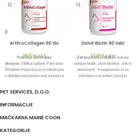
ArthroCollagen 90 tbl
Dolvit Biotin 90 tabl
34,95
€
15,89
€
z DDV
z DDV
Pravilno delovanje
Zdrava koža in dlaka
Formula
sklepov.
Oblika: tablete. Pakiranje:
vsebuje biotin, aminokisline, cink in
90 tablet. Priporoča se za mlade pse
vitamine B – komponente, ki so
v obdobju intenzivne rasti, pa tudi za
potrebne za pravilen razvoj in
pse z motnjami v delovanju sklepov.
nastanek dlake.
PET SERVICES, D.O.O.
INFORMACIJE
MAČKARNA MAINE COON
KATEGORIJE