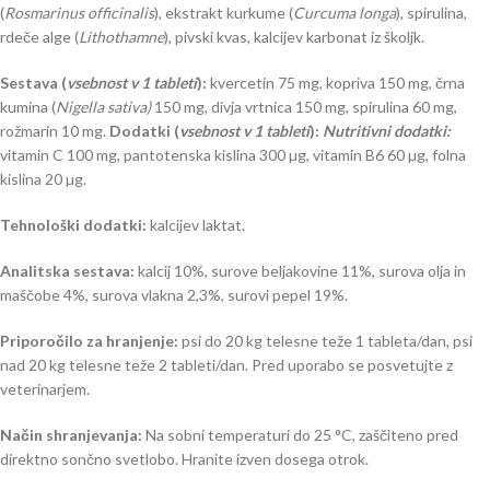
(
Rosmarinus officinalis
), ekstrakt kurkume (
Curcuma longa
), spirulina,
rdeče alge (
Lithothamne
), pivski kvas, kalcijev karbonat iz školjk.
Sestava (
vsebnost v 1 tableti
):
kvercetin 75 mg, kopriva 150 mg, črna
kumina (
Nigella sativa)
150 mg, divja vrtnica 150 mg, spirulina 60 mg,
rožmarin 10 mg.
Dodatki (
vsebnost v 1 tableti
):
Nutritivni dodatki:
vitamin C 100 mg, pantotenska kislina 300 µg, vitamin B6 60 µg, folna
kislina 20 µg.
Tehnološki dodatki:
kalcijev laktat.
Analitska sestava:
kalcij 10%, surove beljakovine 11%, surova olja in
maščobe 4%, surova vlakna 2,3%, surovi pepel 19%.
Priporočilo za hranjenje:
psi do 20 kg telesne teže 1 tableta/dan, psi
nad 20 kg telesne teže 2 tableti/dan. Pred uporabo se posvetujte z
veterinarjem.
Način shranjevanja:
Na sobni temperaturi do 25 °C, zaščiteno pred
direktno sončno svetlobo. Hranite izven dosega otrok.