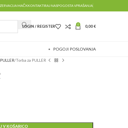
ZERVACIJA MAČK
KONTAKTIRAJ NAS
POGOSTA VPRAŠANJA
0
LOGIN / REGISTER
0,00
€
POGOJI POSLOVANJA
v PULLER
Torba za PULLER
R
J V KOŠARICO