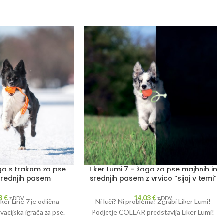
oga s trakom za pse
Liker Lumi 7 – žoga za pse majhnih in
srednjih pasem
srednjih pasem z vrvico “sijaj v temi”
98
€
14,03
€
z DDV
z DDV
ker Line 7 je odlična
Ni luči? Ni problema! Zgrabi Liker Lumi!
acijska igrača za pse.
Podjetje COLLAR predstavlja Liker Lumi!