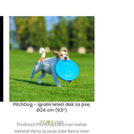
-13%
PitchDog – igralni leteči disk za pse,
PULLER micro,
Ø24 cm (9,5″)
–
17,08
€
10,5
z DDV
Prednosti PitchDog Edinstven mehak
Odlična int
material Varno za pasje zobe Ravna smer
miniaturnih pase