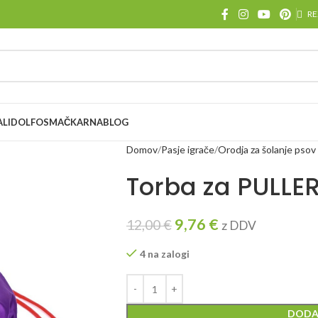
RE
ALI
DOLFOS
MAČKARNA
BLOG
Domov
Pasje igrače
Orodja za šolanje pso
Torba za PULLE
9,76
€
12,00
€
z DDV
4 na zalogi
DODA