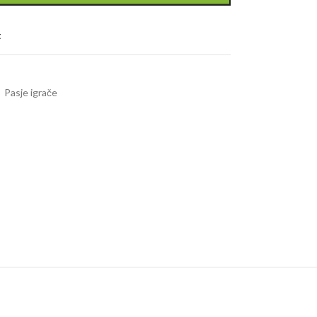
t
,
Pasje igrače