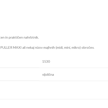
en in praktičen nahrbtnik.
LLER MAXI ali nekaj nizov majhnih (midi, mini, mikro) obročev.
1530
vijolična