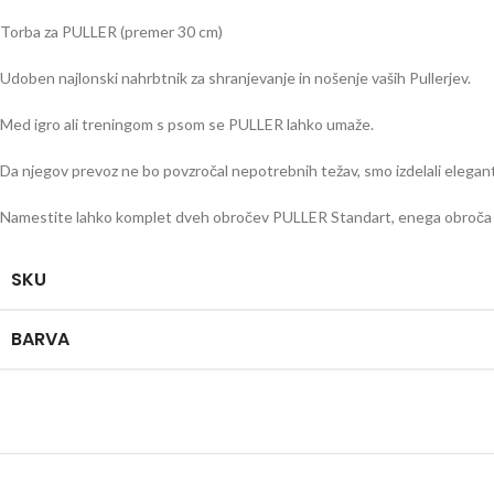
Torba za PULLER (premer 30 cm)
Udoben najlonski nahrbtnik za shranjevanje in nošenje vaših Pullerjev.
Med igro ali treningom s psom se PULLER lahko umaže.
Da njegov prevoz ne bo povzročal nepotrebnih težav, smo izdelali elegant
Namestite lahko komplet dveh obročev PULLER Standart, enega obroča PU
SKU
BARVA