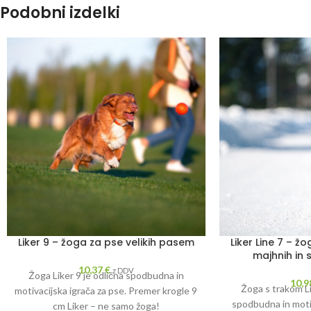
Podobni izdelki
Liker 9 – žoga za pse velikih pasem
Liker Line 7 – ž
majhnih in 
10,37
€
z DDV
Žoga Liker 9 je odlična spodbudna in
10,
Žoga s trakom Li
motivacijska igrača za pse. Premer krogle 9
spodbudna in motiv
cm Liker – ne samo žoga!