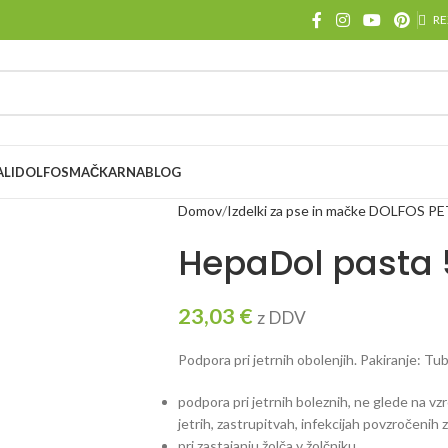
RE
ALI
DOLFOS
MAČKARNA
BLOG
Domov
Izdelki za pse in mačke DOLFOS P
HepaDol pasta
23,03
€
z DDV
Podpora pri jetrnih obolenjih. Pakiranje: Tu
podpora pri jetrnih boleznih, ne glede na vzro
jetrih, zastrupitvah, infekcijah povzročenih z 
pri zastajanju žolča v žolčniku