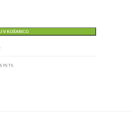
J V KOŠARICO
t
OS PETS