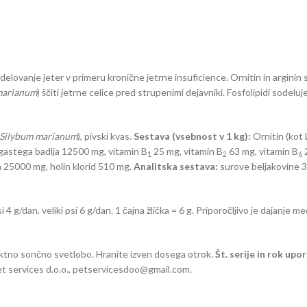
 delovanje jeter v primeru kronične jetrne insuficience. Ornitin in arginin 
marianum
) ščiti jetrne celice pred strupenimi dejavniki. Fosfolipidi sodeluj
Silybum marianum
), pivski kvas.
Sestava (vsebnost v 1 kg):
Ornitin (kot 
egastega badlja 12500 mg, vitamin B
25 mg, vitamin B
63 mg, vitamin B
2
1
2
6
n 25000 mg, holin klorid 510 mg.
Analitska sestava:
surove beljakovine 3
i 4 g/dan, veliki psi 6 g/dan. 1 čajna žlička = 6 g. Priporočljivo je dajanj
ektno sončno svetlobo. Hranite izven dosega otrok.
Št. serije in rok upo
t services d.o.o., petservicesdoo@gmail.com.