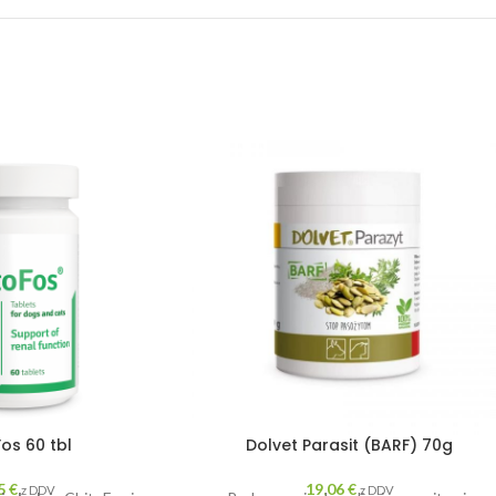
os 60 tbl
Dolvet Parasit (BARF) 70g
45
€
19,06
€
z DDV
z DDV