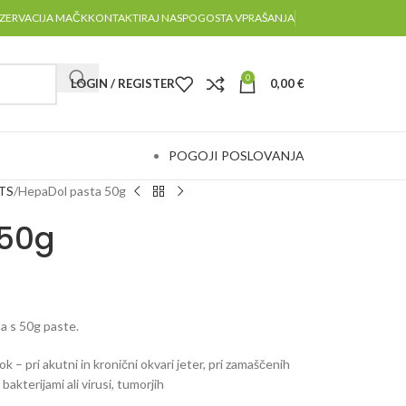
ZERVACIJA MAČK
KONTAKTIRAJ NAS
POGOSTA VPRAŠANJA
0
LOGIN / REGISTER
0,00
€
POGOJI POSLOVANJA
ETS
HepaDol pasta 50g
 50g
ba s 50g paste.
k – pri akutni in kronični okvari jeter, pri zamaščenih
bakterijami ali virusi, tumorjih