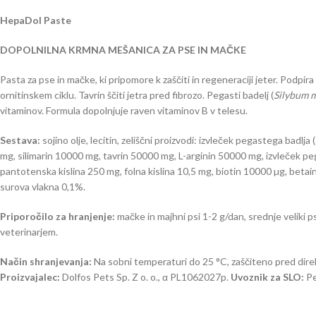
HepaDol Paste
DOPOLNILNA KRMNA MEŠANICA ZA PSE IN MAČKE
Pasta za pse in mačke, ki pripomore k zaščiti in regeneraciji jeter. Podpira
ornitinskem ciklu. Tavrin ščiti jetra pred fibrozo. Pegasti badelj (
Silybum 
vitaminov. Formula dopolnjuje raven vitaminov B v telesu.
Sestava:
sojino olje, lecitin, zeliščni proizvodi: izvleček pegastega badlja (
mg, silimarin 10000 mg, tavrin 50000 mg, L-arginin 50000 mg, izvleček p
pantotenska kislina 250 mg, folna kislina 10,5 mg, biotin 10000 µg, betai
surova vlakna 0,1%.
Priporočilo za hranjenje:
mačke in majhni psi 1-2 g/dan, srednje veliki ps
veterinarjem.
Način shranjevanja:
Na sobni temperaturi do 25 °C, zaščiteno pred dir
Proizvajalec:
Dolfos Pets Sp. Z o. o., α PL1062027p.
Uvoznik za SLO:
Pe