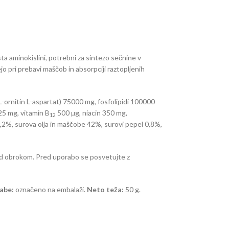
sta aminokislini, potrebni za sintezo sečnine v
ejo pri prebavi maščob in absorpciji raztopljenih
L-ornitin L-aspartat) 75000 mg, fosfolipidi 100000
5 mg, vitamin B
500 µg, niacin 350 mg,
12
,2%, surova olja in maščobe 42%, surovi pepel 0,8%,
e med obrokom. Pred uporabo se posvetujte z
rabe:
označeno na embalaži.
Neto teža:
50 g.