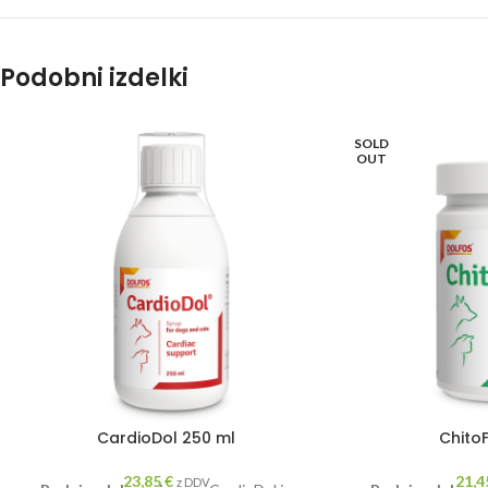
Podobni izdelki
SOLD
OUT
CardioDol 250 ml
ChitoF
23,85
€
21,
z DDV