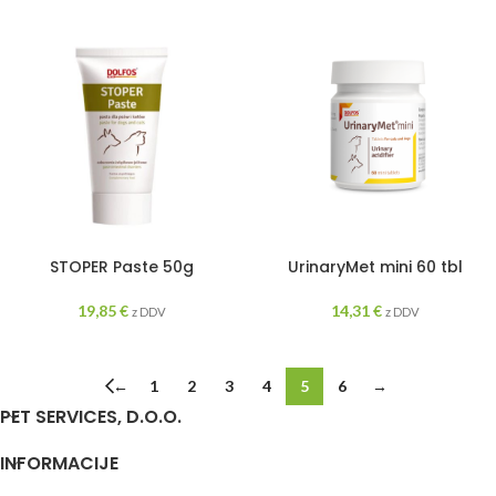
STOPER Paste 50g
UrinaryMet mini 60 tbl
19,85
€
14,31
€
z DDV
z DDV
←
1
2
3
4
5
6
→
PET SERVICES, D.O.O.
INFORMACIJE