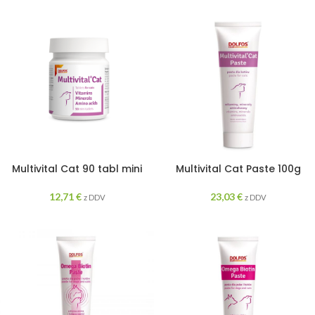
Multivital Cat 90 tabl mini
Multivital Cat Paste 100g
12,71
€
23,03
€
z DDV
z DDV