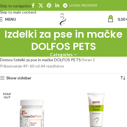
LOGIN / REGISTER
Skip to navigation
Skip to main content
0
MENU
0,00
Izdelki za pse in mačke
DOLFOS PETS
Categories
Domov
Izdelki za pse in mačke DOLFOS PETS
Stran 5
Prikazovanje 49–60 od 64 rezultatov
Show sidebar
SOLD
OUT