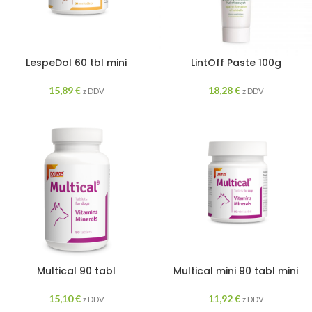
LespeDol 60 tbl mini
LintOff Paste 100g
15,89
€
18,28
€
z DDV
z DDV
Multical 90 tabl
Multical mini 90 tabl mini
15,10
€
11,92
€
z DDV
z DDV