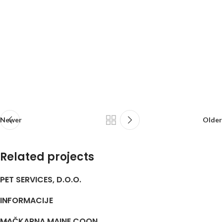
Newer
Older
Related projects
PET SERVICES, D.O.O.
Et vestibulum quis a suspendisse
INFORMACIJE
Decor
MAČKARNA MAINE COON