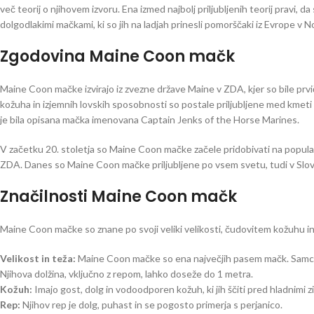
več teorij o njihovem izvoru. Ena izmed najbolj priljubljenih teorij pravi,
dolgodlakimi mačkami, ki so jih na ladjah prinesli pomorščaki iz Evrope v N
Zgodovina Maine Coon mačk
Maine Coon mačke izvirajo iz zvezne države Maine v ZDA, kjer so bile prv
kožuha in izjemnih lovskih sposobnosti so postale priljubljene med kmet
je bila opisana mačka imenovana Captain Jenks of the Horse Marines.
V začetku 20. stoletja so Maine Coon mačke začele pridobivati na popula
ZDA. Danes so Maine Coon mačke priljubljene po vsem svetu, tudi v Slove
Značilnosti Maine Coon mačk
Maine Coon mačke so znane po svoji veliki velikosti, čudovitem kožuhu in
Velikost in teža:
Maine Coon mačke so ena največjih pasem mačk. Samci l
Njihova dolžina, vključno z repom, lahko doseže do 1 metra.
Kožuh:
Imajo gost, dolg in vodoodporen kožuh, ki jih ščiti pred hladnimi 
Rep:
Njihov rep je dolg, puhast in se pogosto primerja s perjanico.