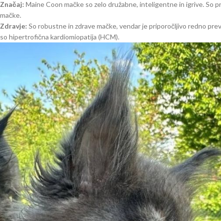
Značaj:
Maine Coon mačke so zelo družabne, inteligentne in igrive. So prij
mačke.
Zdravje:
So robustne in zdrave mačke, vendar je priporočljivo redno prev
so hipertrofična kardiomiopatija (HCM).