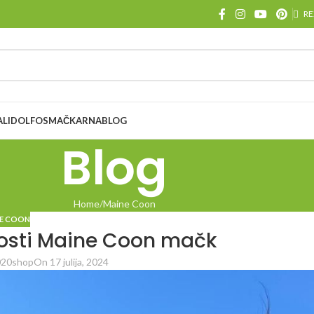
RE
ALI
DOLFOS
MAČKARNA
BLOG
Blog
Home
Maine Coon
E COON
nosti Maine Coon mačk
20shop
On 17 julija, 2024