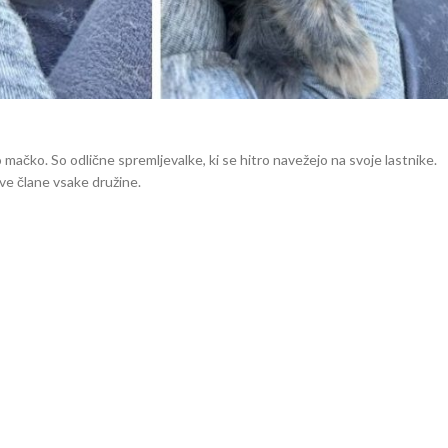
o mačko. So odlične spremljevalke, ki se hitro navežejo na svoje lastnike.
ive člane vsake družine.
 mačko, vas vabimo, da si ogledate našo spletno stran in preverite
aine Coon mačke, ki bodo našle svoje ljubeče domove.
. Obiščite našo spletno stran za več informacij in si rezervirajte svojega
aine Coon, veliki mački, družinske mačke, vzrejanje Maine Coon, mladičk