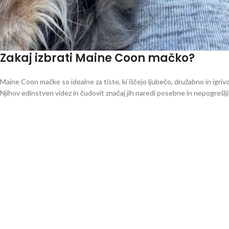
Zakaj izbrati Maine Coon mačko?
Maine Coon mačke so idealne za tiste, ki iščejo ljubečo, družabno in igriv
Njihov edinstven videz in čudovit značaj jih naredi posebne in nepogrešlj
Če razmišljate o tem, da bi svojo družino obogatili s čudovito Maine Coon
razpoložljive mladičke. Naš cilj je vzrejati zdrave, ljubeče in družabne M
Obiščite nas!
Naš razplodnik ponuja kakovostne mladičke, vzrejene z ljubeznijo in skrbjo
novega družinskega člana še danes!
Ključne besede:
Maine Coon mačke, zgodovina Maine Coon, značilnosti M
Maine Coon