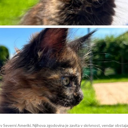
v Severni Ameriki. Njihova zgodovina je zavita v skrivnost, vendar obstaja