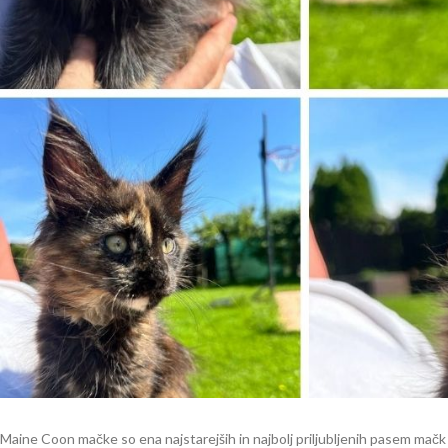
Maine Coon mačke so ena najstarejših in najbolj priljubljenih pasem mačk 