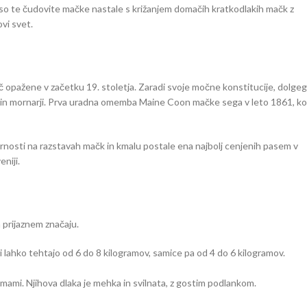
 da so te čudovite mačke nastale s križanjem domačih kratkodlakih mačk z
ovi svet.
ič opažene v začetku 19. stoletja. Zaradi svoje močne konstitucije, dolge
i in mornarji. Prva uradna omemba Maine Coon mačke sega v leto 1861, ko
rnosti na razstavah mačk in kmalu postale ena najbolj cenjenih pasem v
niji.
 prijaznem značaju.
ahko tehtajo od 6 do 8 kilogramov, samice pa od 4 do 6 kilogramov.
zimami. Njihova dlaka je mehka in svilnata, z gostim podlankom.