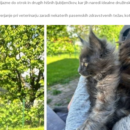
azne do otrok in drugih hišnih ljubljenčkov, kar jih naredi idealne družins
erjanje pri veterinarju zaradi nekaterih pasemskih zdravstvenih težav, ko