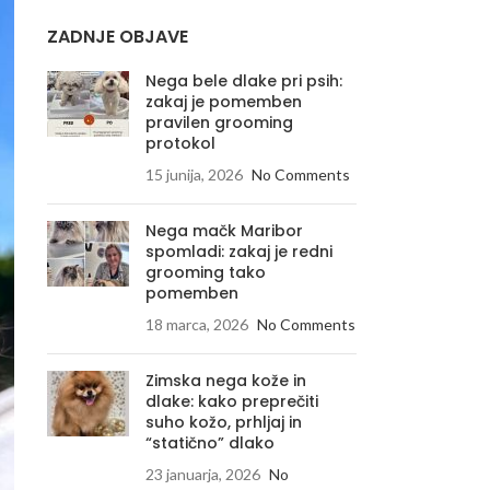
ZADNJE OBJAVE
Nega bele dlake pri psih:
zakaj je pomemben
pravilen grooming
protokol
15 junija, 2026
No Comments
Nega mačk Maribor
spomladi: zakaj je redni
grooming tako
pomemben
18 marca, 2026
No Comments
Zimska nega kože in
dlake: kako preprečiti
suho kožo, prhljaj in
“statično” dlako
23 januarja, 2026
No