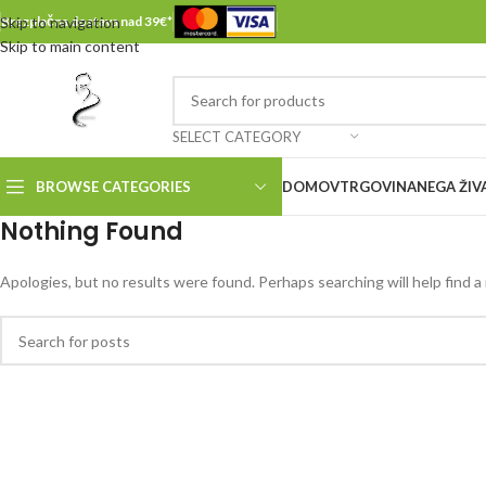
Skip to navigation
Brezplačna dostava nad 39€*
Skip to main content
SELECT CATEGORY
BROWSE CATEGORIES
DOMOV
TRGOVINA
NEGA ŽIV
Nothing Found
Apologies, but no results were found. Perhaps searching will help find a 