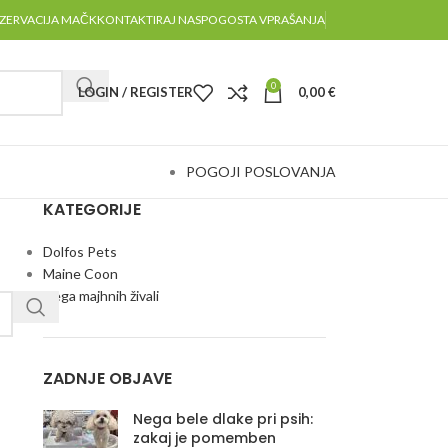
ZERVACIJA MAČK
KONTAKTIRAJ NAS
POGOSTA VPRAŠANJA
0
LOGIN / REGISTER
0,00
€
POGOJI POSLOVANJA
KATEGORIJE
Dolfos Pets
Maine Coon
Nega majhnih živali
ZADNJE OBJAVE
Nega bele dlake pri psih:
zakaj je pomemben