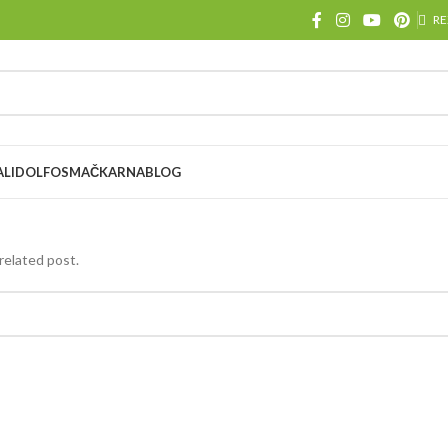
RE
ALI
DOLFOS
MAČKARNA
BLOG
related post.