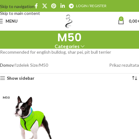
LOGIN / REGISTER
Skip to navigation
Skip to main content
0
MENU
0,00
M50
Categories
Recommended for english bulldog, shar pei, pit bull terrier
Domov
Izdelek Size
M50
Prikaz rezultata
Show sidebar
M50