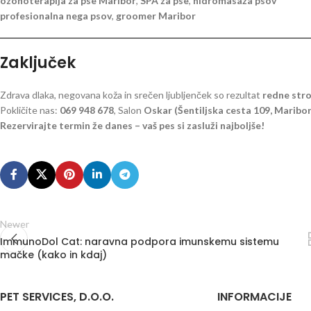
ozonoterapija za pse Maribor
,
SPA za pse
,
hidromasaža psov
profesionalna nega psov
,
groomer Maribor
Zaključek
Zdrava dlaka, negovana koža in srečen ljubljenček so rezultat
redne str
Pokličite nas:
069 948 678
, Salon
Oskar (Šentiljska cesta 109, Maribor
Rezervirajte termin že danes – vaš pes si zasluži najboljše!
Newer
ImmunoDol Cat: naravna podpora imunskemu sistemu
mačke (kako in kdaj)
PET SERVICES, D.O.O.
INFORMACIJE