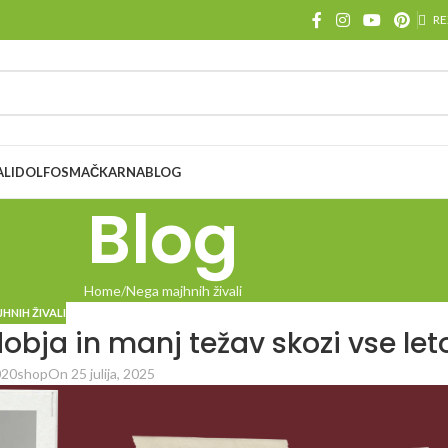
RE
ALI
DOLFOS
MAČKARNA
BLOG
Blog
Home
Nega majhnih živali
HNIH ŽIVALI
bja in manj težav skozi vse let
20shop
On 25 julija, 2025