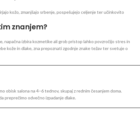
rjajo kožo, zmanjšajo srbenje, pospešujejo celjenje ter učinkovito
skim znanjem?
napačna izbira kozmetike ali grob pristop lahko povzročijo stres in
ebe kože in dlake, zna prepoznati zgodnje znake težav ter svetuje o
amo obisk salona na 4–6 tednov, skupaj z rednim česanjem doma.
da preprečimo odvečno izpadanje dlake.