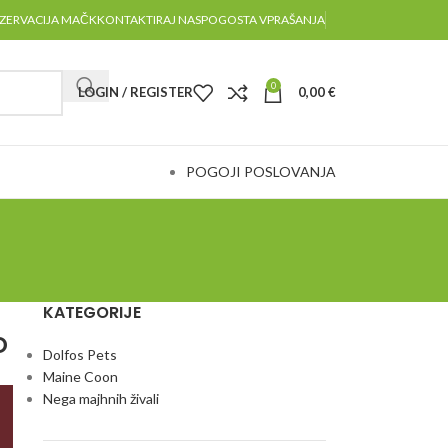
ZERVACIJA MAČK
KONTAKTIRAJ NAS
POGOSTA VPRAŠANJA
0
LOGIN / REGISTER
0,00
€
POGOJI POSLOVANJA
KATEGORIJE
o
Dolfos Pets
Maine Coon
Nega majhnih živali