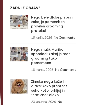
ZADNJE OBJAVE
Nega bele dlake pri psih:
zakaj je pomemben
pravilen grooming
protokol
15 junija, 2026
No Comments
Nega mačk Maribor
spomladi: zakaj je redni
grooming tako
pomemben
18 marca, 2026
No Comments
Zimska nega kože in
dlake: kako preprečiti
suho kožo, prhljaj in
“statično” dlako
23 januarja, 2026
No