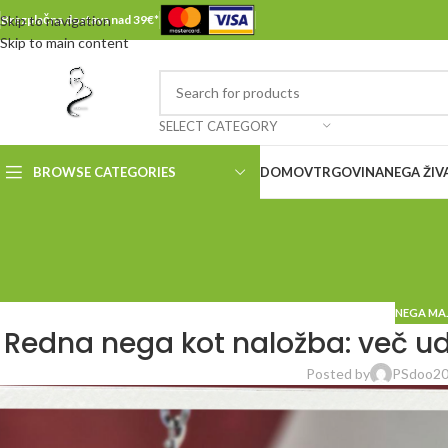
Skip to navigation
Brezplačna dostava nad 39€*
Skip to main content
SELECT CATEGORY
BROWSE CATEGORIES
DOMOV
TRGOVINA
NEGA ŽIV
NEGA MAJ
Redna nega kot naložba: več udo
Posted by
PSdoo20