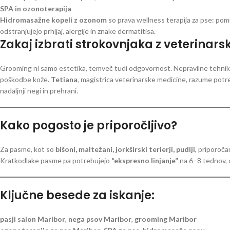
SPA in ozonoterapija
Hidromasažne kopeli z ozonom
so prava wellness terapija za pse: pomi
odstranjujejo prhljaj, alergije in znake dermatitisa.
Zakaj izbrati strokovnjaka z veterinar
Grooming ni samo estetika, temveč tudi odgovornost. Nepravilne tehnike, 
poškodbe kože.
Tetiana
, magistrica veterinarske medicine, razume potr
nadaljnji negi in prehrani.
Kako pogosto je priporočljivo?
Za pasme, kot so
bišoni, maltežani, jorkširski terierji, pudlji
, priporoč
Kratkodlake pasme pa potrebujejo
“ekspresno linjanje”
na 6–8 tednov, 
Ključne besede za iskanje:
pasji salon Maribor
,
nega psov Maribor
,
grooming Maribor