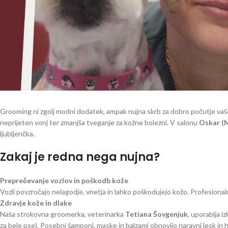
Grooming ni zgolj modni dodatek, ampak nujna skrb za dobro počutje vaše
neprijeten vonj ter zmanjša tveganje za kožne bolezni. V salonu
Oskar (
ljubljenčka.
Zakaj je redna nega nujna?
Preprečevanje vozlov in poškodb kože
Vozli povzročajo nelagodje, vnetja in lahko poškodujejo kožo. Profesiona
Zdravje kože in dlake
Naša strokovna groomerka, veterinarka
Tetiana Šovgenjuk
, uporablja 
za bele pse). Posebni šamponi, maske in balzami obnovijo naravni lesk in h