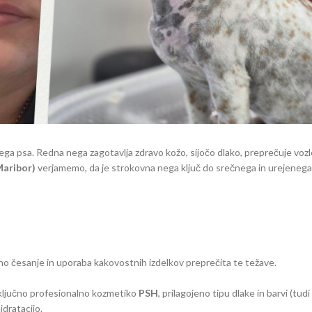
ga psa. Redna nega zagotavlja zdravo kožo, sijočo dlako, preprečuje vozl
Maribor)
verjamemo, da je strokovna nega ključ do srečnega in urejenega
lno česanje in uporaba kakovostnih izdelkov preprečita te težave.
izključno profesionalno kozmetiko
PSH
, prilagojeno tipu dlake in barvi (tudi
idratacijo.