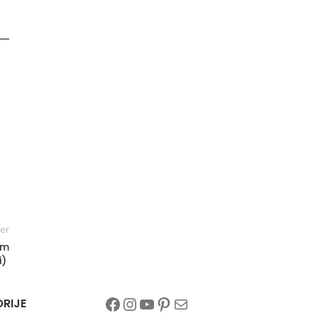
er
om
i)
RIJE