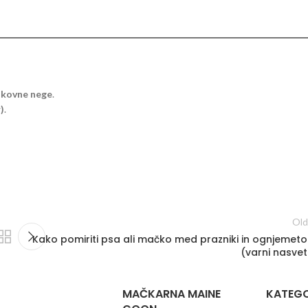
okovne nege
.
)
.
Old
Kako pomiriti psa ali mačko med prazniki in ognjemet
(varni nasvet
MAČKARNA MAINE
KATEGO