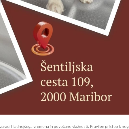
 zaradi hladnejšega vremena in povečane vlažnosti. Pravilen pristop k neg