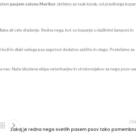
 našem
pasjem salonu Maribor
skrbimo za vsak korak, od pravilnega kopan
ake ali celo draženje. Redna nega, kot so kopanje z vlažilnimi šamponi in
koži in dlaki vašega psa zagotovi dodatno zaščito in vlago. Poskrbimo za
na nas. Naša izkušena ekipa veterinarjev in strokovnjakov za nego psov v
Old
Zakaj je redna nega svetlih pasem psov tako pomembn