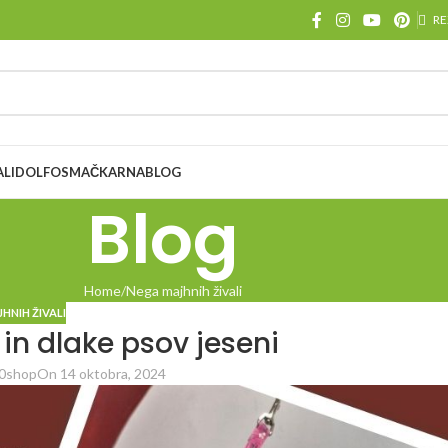
RE
ALI
DOLFOS
MAČKARNA
BLOG
Blog
Home
Nega majhnih živali
HNIH ŽIVALI
in dlake psov jeseni
0shop
On 14 oktobra, 2024