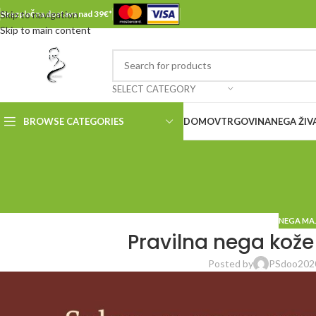
Skip to navigation
Brezplačna dostava nad 39€*
Skip to main content
SELECT CATEGORY
BROWSE CATEGORIES
DOMOV
TRGOVINA
NEGA ŽIV
NEGA MAJ
Pravilna nega kože 
Posted by
PSdoo202