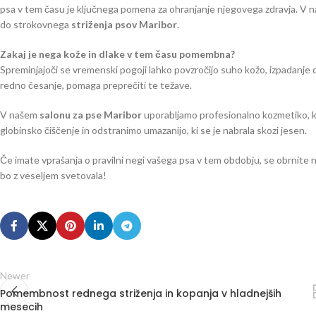
psa v tem času je ključnega pomena za ohranjanje njegovega zdravja. V
do strokovnega
striženja psov Maribor
.
Zakaj je nega kože in dlake v tem času pomembna?
Spreminjajoči se vremenski pogoji lahko povzročijo suho kožo, izpadanje dl
redno česanje, pomaga preprečiti te težave.
V našem
salonu za pse Maribor
uporabljamo profesionalno kozmetiko, ki 
globinsko čiščenje in odstranimo umazanijo, ki se je nabrala skozi jesen.
Če imate vprašanja o pravilni negi vašega psa v tem obdobju, se obrnite 
bo z veseljem svetovala!
Newer
Pomembnost rednega striženja in kopanja v hladnejših
mesecih