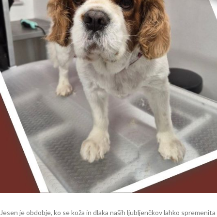
Jesen je obdobje, ko se koža in dlaka naših ljubljenčkov lahko spremenita