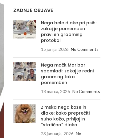
ZADNJE OBJAVE
Nega bele dlake pri psih:
zakaj je pomemben
pravilen grooming
protokol
15 junija, 2026
No Comments
Nega mačk Maribor
spomladi: zakaj je redni
grooming tako
pomemben
18 marca, 2026
No Comments
Zimska nega kože in
dlake: kako preprečiti
suho kožo, prhljaj in
“statično” dlako
23 januarja, 2026
No