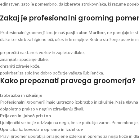
edinstven, zato je pomembno, da izberete strokovnjaka, ki razume poseb
Zakaj je profesionalni grooming pom
Profesionalni groomerji, kot je naš
pasji salon Maribor
, ne ponujajo le s
dlake ter skrb za higieno oči, ušes in krempljev. Redno striženje psov in
preprečiti nastanek vozlov in zapletov dlake,
zmanjšati izpadanje dlake,
ohraniti zdravje kože,
poskrbeti za splošno dobro počutje vašega ljubljenčka.
Kako prepoznati pravega groomerja?
Izobrazba in izkušnje
Profesionalni groomerji imajo ustrezno izobrazbo in izkušnje. Naša glavn
dolgoletno prakso v negi in zdravljenju živali.
Prijazen in ljubeč pristop
Ljubljenčki se bolje odzivajo na nego, če se počutijo varne. Pomembno je,
Uporaba kakovostne opreme in izdelkov
Pravi groomer uporablja prilagojene izdelke in opremo za nego kože in dla