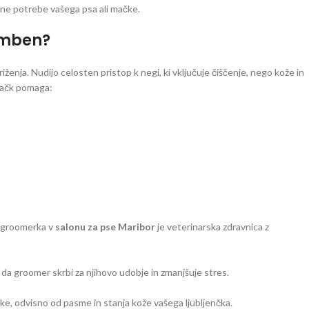
ne potrebe vašega psa ali mačke.
emben?
triženja. Nudijo celosten pristop k negi, ki vključuje čiščenje, nego kože in
 mačk pomaga:
a groomerka v
salonu za pse Maribor
je veterinarska zdravnica z
 da groomer skrbi za njihovo udobje in zmanjšuje stres.
ke, odvisno od pasme in stanja kože vašega ljubljenčka.