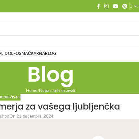
RE
ALI
DOLFOS
MAČKARNA
BLOG
Blog
Home
Nega majhnih živali
HNIH ŽIVALI
merja za vašega ljubljenčka
shop
On 21 decembra, 2024