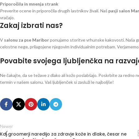
Priporočila in mnenja strank
Preverite ocene in priporočila drugih lastnikov živali. Naš
pasji salon Ma
vračajo.
Zakaj izbrati nas?
V
salonu za pse Maribor
ponujamo storitve vrhunske kakovosti. Naša gro
celostne nege, prilagojene njegovim individualnim potrebam. Verjamemo, da
Povabite svojega ljubljenčka na razvaj
Ne čakajte, da se težave z dlako ali kožo poslabšajo. Poskrbite za redno n
termin v našem salonu. Vaš ljubljenček si zasluži le najboljše!
Newer
Kaj groomerji naredijo za zdravje kože in dlake, česar ne