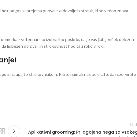
ribor
pogosto prejema pohvale zadovoljnih strank, ki se vedno znova
omerka z veterinarsko izobrazbo poskrbi, da je vaš ljubljenček deležen
 ljubezen do živali in strokovnost hodita z roko v roki.
anje!
ego in zaupajte strokovnjakom. Pišite nam ali nas pokličite, da rezervirate
Old
Aplikativni grooming: Prilagojena nega za vsake