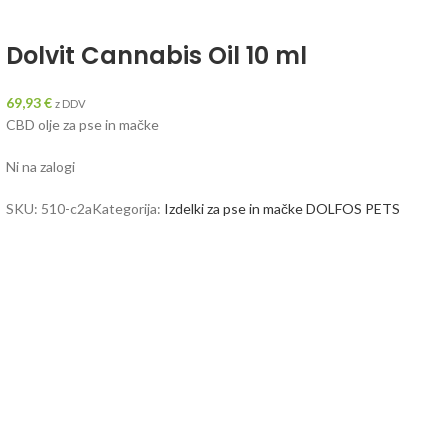
Dolvit Cannabis Oil 10 ml
69,93
€
z DDV
CBD olje za pse in mačke
Ni na zalogi
SKU:
510-c2a
Kategorija:
Izdelki za pse in mačke DOLFOS PETS