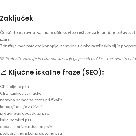
Zaključek
Če iščete
naravno, varno in učinkovito rešitev za kronične težave, st
izbira.
Združuje moč naravne konoplje, zdravilne učinke rastlinskih olj in podporo
💚
Podprite zdravje in ravnovesje svojega psa ali mačke – naravno in celo
📈 Ključne iskalne fraze (SEO):
CBD olje za psa
CBD kapljice za mačko
naravna pomoč za stres pri živalih
konopljino olje za živali
protivnetni dodatki za pse
kako pomiriti psa
dodatek pri artritisu pri psih
podpora imunskemu sistemu psa