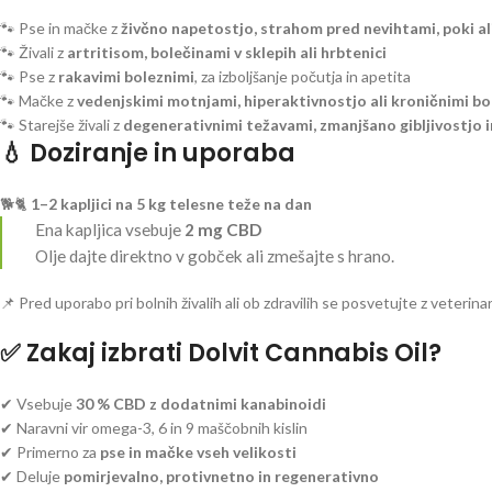
🐾 Pse in mačke z
živčno napetostjo, strahom pred nevihtami, poki ali
🐾 Živali z
artritisom, bolečinami v sklepih ali hrbtenici
🐾 Pse z
rakavimi boleznimi
, za izboljšanje počutja in apetita
🐾 Mačke z
vedenjskimi motnjami, hiperaktivnostjo ali kroničnimi bo
🐾 Starejše živali z
degenerativnimi težavami, zmanjšano gibljivostjo 
💧 Doziranje in uporaba
🐕🐈
1–2 kapljici na 5 kg telesne teže na dan
Ena kapljica vsebuje
2 mg CBD
Olje dajte direktno v gobček ali zmešajte s hrano.
📌 Pred uporabo pri bolnih živalih ali ob zdravilih se posvetujte z veterina
✅ Zakaj izbrati Dolvit Cannabis Oil?
✔ Vsebuje
30 % CBD z dodatnimi kanabinoidi
✔ Naravni vir omega-3, 6 in 9 maščobnih kislin
✔ Primerno za
pse in mačke vseh velikosti
✔ Deluje
pomirjevalno, protivnetno in regenerativno