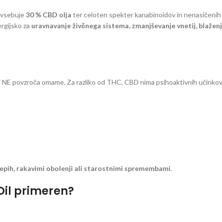
i vsebuje
30 % CBD olja
ter celoten spekter kanabinoidov in nenasičenih
rgijsko za
uravnavanje živčnega sistema, zmanjševanje vnetij, blažen
 ki NE povzroča omame. Za razliko od THC, CBD nima psihoaktivnih učinkov
sklepih, rakavimi obolenji ali starostnimi spremembami
.
 Oil primeren?