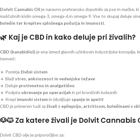
Dolvit Cannabis Oil
je naravno prehransko dopolnilo za pse in mačke, k
maščobnih kislin omega-3, omega-6 in omega-9. Vse to skupaj deluje sine
bolečin ter krepitev splošnega počutja in imunosti
.
🌿 Kaj je CBD in kako deluje pri živalih?
CBD (kanabidiol)
je ena izmed glavnih učinkovin industrijske konoplje,
temveč:
🔹 Pomirja
živčni sistem
🔹 Blaži
stres, anksioznost in vedenjske težave
🔹 Deluje
protivnetno in analgetično
🔹 Podpira
okrevanje po operacijah
in pri kroničnih boleznih
🔹 Krepi
imunski sistem
in izboljšuje
spanje in apetit
CBD je primeren tudi za
živali z epilepsijo, artritisom, bolečinami v 
🐶🐱 Za katere živali je Dolvit Cannabis
Dolvit CBD olje je priporočljivo za: