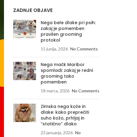
ZADNJE OBJAVE
Nega bele dlake pri psih:
zakaj je pomemben
pravilen grooming
protokol
15 junija, 2026
No Comments
Nega mačk Maribor
spomladi: zakaj je redni
grooming tako
pomemben
18 marca, 2026
No Comments
Zimska nega kože in
dlake: kako preprečiti
suho kožo, prhljaj in
“statično” dlako
23 januarja, 2026
No