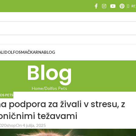
RE
ALI
DOLFOS
MAČKARNA
BLOG
Blog
Home
Dolfos Pets
OS PETS
 podpora za živali v stresu, z
roničnimi težavami
020shop
On 4 julija, 2025