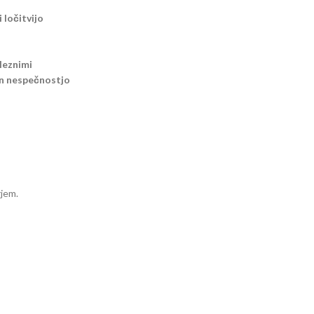
 ločitvijo
leznimi
in nespečnostjo
rjem.