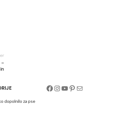
er
 –
in
RIJE
o dopolnilo za pse
Dolfos Pets
 šolanje psov
i leteči disk za
r