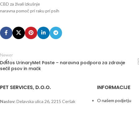
CBD za živali izkušnje
naravna pomoč pri raku pri psih
Newer
Dolfos UrinaryMet Paste – naravna podpora za zdravje
sečil psov in mačk
PET SERVICES, D.O.O.
INFORMACIJE
O našem podjetju
Naslov:
Delavska ulica 26, 2215 Ceršak
Pogoji poslovanja
Varstvo osebnih pod
tel. 069/948-678, 069/670-464
Mednarodno pošiljanj
Politka spletnih pišk
e-pošta:
petservicesdoo@gmail.com