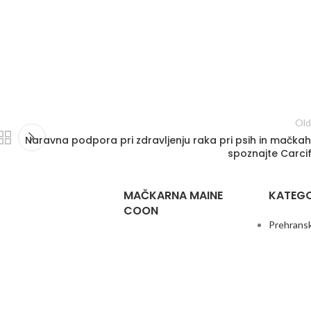
Old
Naravna podpora pri zdravljenju raka pri psih in mačkah
spoznajte Carcif
MAČKARNA MAINE
KATEGO
COON
Prehransk
WCF Maine Coon Mačkarna
in mačke 
atkov
– Alea Alias
Orodja za
e
Mladički leglo »A«
PULLER
otkov
(26.10.2019)
Dvostransk
Mladički leglo »B«
pse Flybe