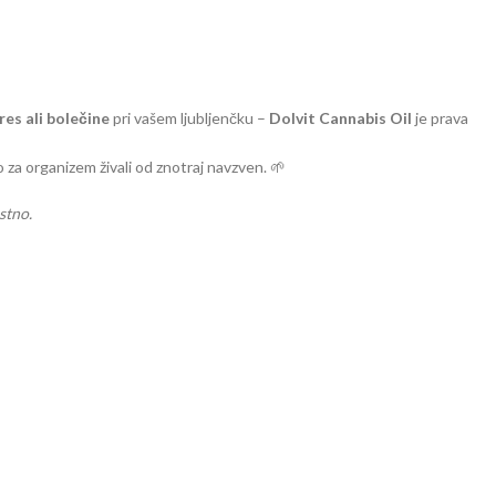
res ali bolečine
pri vašem ljubljenčku –
Dolvit Cannabis Oil
je prava
 za organizem živali od znotraj navzven. 🌱
stno.