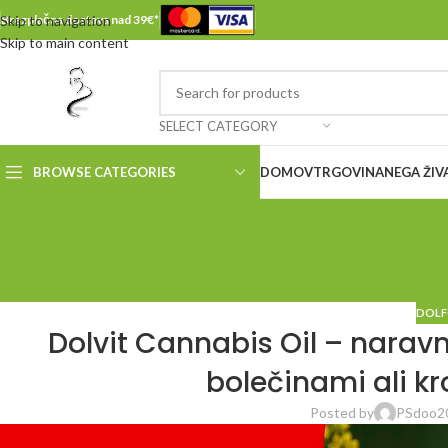
Skip to navigation
Brezplačna dostava nad 39€*
Skip to main content
SELECT CATEGORY
BROWSE CATEGORIES
DOMOV
TRGOVINA
NEGA ŽIV
DOLF
Dolvit Cannabis Oil – naravna
bolečinami ali k
Posted by
PSdoo2