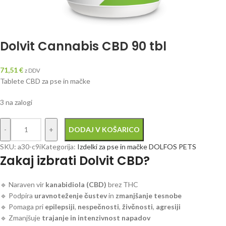
Dolvit Cannabis CBD 90 tbl
71,51
€
z DDV
Tablete CBD za pse in mačke
3 na zalogi
DODAJ V KOŠARICO
SKU:
a30-c9i
Kategorija:
Izdelki za pse in mačke DOLFOS PETS
Zakaj izbrati Dolvit CBD?
🔹 Naraven vir
kanabidiola (CBD)
brez THC
🔹 Podpira
uravnoteženje čustev
in
zmanjšanje tesnobe
🔹 Pomaga pri
epilepsiji
,
nespečnosti
,
živčnosti
,
agresiji
🔹 Zmanjšuje
trajanje in intenzivnost napadov