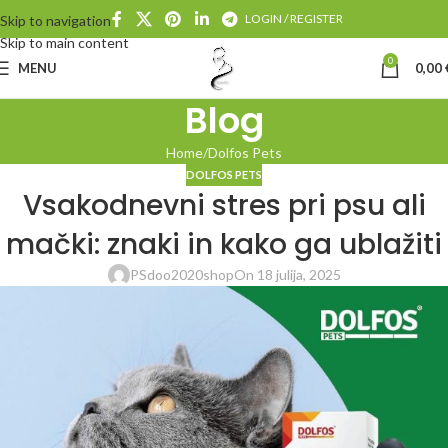
LOGIN / REGISTER
Skip to navigation
Skip to main content
0
MENU
0,00
Blog
Home
Dolfos Pets
DOLFOS PETS
Vsakodnevni stres pri psu ali
mački: znaki in kako ga ublažiti
PSdoo2020shop
On 18 julija, 2025