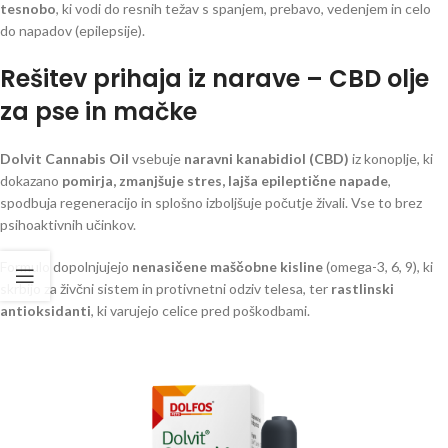
tesnobo
, ki vodi do resnih težav s spanjem, prebavo, vedenjem in celo
oo/
do napadov (epilepsije).
Rešitev prihaja iz narave – CBD olje
za pse in mačke
Dolvit Cannabis Oil
vsebuje
naravni kanabidiol (CBD)
iz konoplje, ki
dokazano
pomirja, zmanjšuje stres, lajša epileptične napade
,
spodbuja regeneracijo in splošno izboljšuje počutje živali. Vse to brez
psihoaktivnih učinkov.
Formulo dopolnjujejo
nenasičene maščobne kisline
(omega-3, 6, 9), ki
skrbijo za živčni sistem in protivnetni odziv telesa, ter
rastlinski
antioksidanti
, ki varujejo celice pred poškodbami.