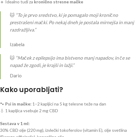
🔹 Idealno tudi za
kronično stresne mačke
🐱
“To je prvo sredstvo, ki je pomagalo moji kronično
prestrašeni mački. Po nekaj dneh je postala mirnejša in manj
razdražljiva.”
Izabela
🐱
“Maček z epilepsijo ima bistveno manj napadov, in če se
napad že zgodi, je krajši in lažji.”
Dario
Kako uporabljati?
🐾
Psi in mačke:
1–2 kapljici na 5 kg telesne teže na dan
💧 1 kapljica vsebuje 2 mg CBD
Sestava v 1 ml:
30% CBD olje (220 mg), izvlečki tokoferolov (vitamin E), olje svetlina
(Borago officinalis), konopljino olje