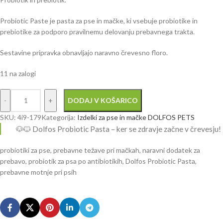
Probiotic Paste je pasta za pse in mačke, ki vsebuje probiotike in
prebiotike za podporo pravilnemu delovanju prebavnega trakta.
Sestavine pripravka obnavljajo naravno črevesno floro.
11 na zalogi
DODAJ V KOŠARICO
SKU:
4i9-179
Kategorija:
Izdelki za pse in mačke DOLFOS PETS
🐶🐱 Dolfos Probiotic Pasta – ker se zdravje začne v črevesju!
probiotiki za pse, prebavne težave pri mačkah, naravni dodatek za
prebavo, probiotik za psa po antibiotikih, Dolfos Probiotic Pasta,
prebavne motnje pri psih