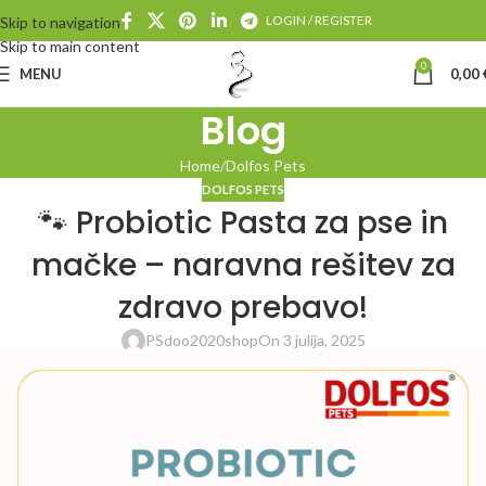
LOGIN / REGISTER
Skip to navigation
Skip to main content
0
MENU
0,00
Blog
Home
Dolfos Pets
DOLFOS PETS
🐾 Probiotic Pasta za pse in
mačke – naravna rešitev za
zdravo prebavo!
PSdoo2020shop
On 3 julija, 2025