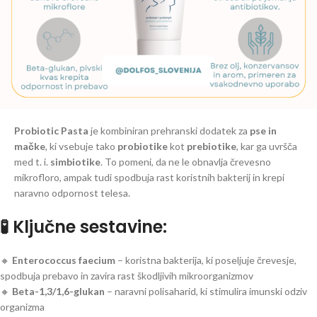
Probiotic Pasta
je kombiniran prehranski dodatek za
pse in
mačke
, ki vsebuje tako
probiotike
kot
prebiotike
, kar ga uvršča
med t. i.
simbiotike
. To pomeni, da ne le obnavlja črevesno
mikrofloro, ampak tudi spodbuja rast koristnih bakterij in krepi
naravno odpornost telesa.
🧪 Ključne sestavine:
🔸
Enterococcus faecium
– koristna bakterija, ki poseljuje črevesje,
spodbuja prebavo in zavira rast škodljivih mikroorganizmov
🔸
Beta-1,3/1,6-glukan
– naravni polisaharid, ki stimulira imunski odziv
organizma