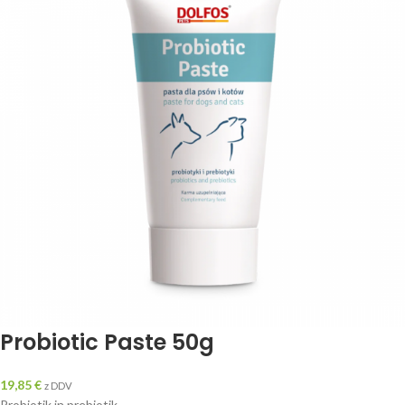
Probiotic Paste 50g
19,85
€
z DDV
Probiotik in prebiotik.