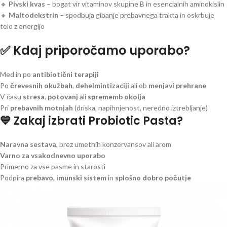
🔸
Pivski kvas
– bogat vir vitaminov skupine B in esencialnih aminokislin
🔸
Maltodekstrin
– spodbuja gibanje prebavnega trakta in oskrbuje
telo z energijo
✅ Kdaj priporočamo uporabo?
Med in po
antibiotični terapiji
Po
črevesnih okužbah
,
dehelmintizaciji
ali ob
menjavi prehrane
V času
stresa
,
potovanj
ali
sprememb okolja
Pri
prebavnih motnjah
(driska, napihnjenost, neredno iztrebljanje)
💙 Zakaj izbrati Probiotic Pasta?
Naravna sestava
, brez umetnih konzervansov ali arom
Varno za vsakodnevno uporabo
Primerno za vse pasme in starosti
Podpira
prebavo
,
imunski sistem
in
splošno dobro počutje